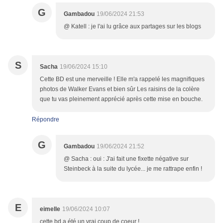
G
Gambadou
19/06/2024 21:53
@ Katell : je l'ai lu grâce aux partages sur les blogs
S
Sacha
19/06/2024 15:10
Cette BD est une merveille ! Elle m'a rappelé les magnifiques
photos de Walker Evans et bien sûr Les raisins de la colère
que tu vas pleinement apprécié après cette mise en bouche.
Répondre
G
Gambadou
19/06/2024 21:52
@ Sacha : oui : J'ai fait une fixette négative sur
Steinbeck à la suite du lycée... je me rattrape enfin !
E
eimelle
19/06/2024 10:07
cette bd a été un vrai coup de coeur !