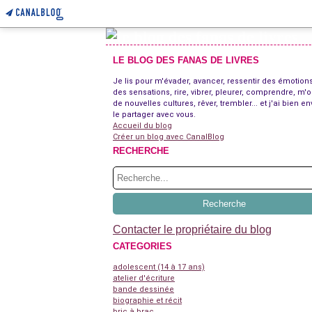
LE BLOG DES FANAS DE LIVRES
Je lis pour m'évader, avancer, ressentir des émotions
des sensations, rire, vibrer, pleurer, comprendre, m'o
de nouvelles cultures, rêver, trembler... et j'ai bien en
le partager avec vous.
Accueil du blog
Créer un blog avec CanalBlog
RECHERCHE
Contacter le propriétaire du blog
CATEGORIES
adolescent (14 à 17 ans)
atelier d'écriture
bande dessinée
biographie et récit
bric à brac