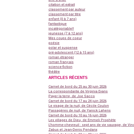
citation et extrait
classement par auteur
classement par titre
enfant (0 à 7 ans)
fantastique
incatégoriable!!
jeunesse (7 à 12 ans)
Mes coups de coeur
poésie
polar et suspense
pré-adolescent (12 à 15 ans)
roman étranger
roman français
science-fiction
théâtre
ARTICLES RÉCENTS
Carnet de bord du 25 au 30 juin 2026
La correspondante de Virginia Evans
Payer la terre, de Joe Sacco
Carnet de bord du 17 au 24 juin 2026
Le visage de la nuit, de Cécile Coulon
Passagères de nuit, de Yanick Lahens
Carnet de bord du 10 au 16 juin 2026
Les villages de Dieu, de Emmeli Prophète
L'homme-chevreuil : sept ans de vie sauvage, de Vin
Zabus et Jean-Denis Pendanx