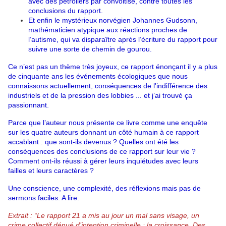
avec des pétroliers par convoitise, contre toutes les 
conclusions du rapport. 
Et enfin le mystérieux norvégien Johannes Gudsonn, 
mathématicien atypique aux réactions proches de 
l’autisme, qui va disparaître après l’écriture du rapport pour 
suivre une sorte de chemin de gourou.
Ce n’est pas un thème très joyeux, ce rapport énonçant il y a plus 
de cinquante ans les événements écologiques que nous 
connaissons actuellement, conséquences de l'indifférence des 
industriels et de la pression des lobbies ... et j’ai trouvé ça 
passionnant.
Parce que l’auteur nous présente ce livre comme une enquête 
sur les quatre auteurs donnant un côté humain à ce rapport 
accablant : que sont-ils devenus ? Quelles ont été les 
conséquences des conclusions de ce rapport sur leur vie ? 
Comment ont-ils réussi à gérer leurs inquiétudes avec leurs 
failles et leurs caractères ?
Une conscience, une complexité, des réflexions mais pas de 
sermons faciles. A lire.
Extrait : “Le rapport 21 a mis au jour un mal sans visage, un 
crime collectif dénué d’intention criminelle : la croissance. Des 