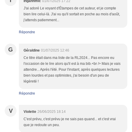
I
Ingannmic
01/07/2025 17:22
J'ai adoré Le voyant d'Étampes de cet auteur, et je compte
bien lire celui-là. J'ai vu qu'il sortait en poche au mois d'août,
j'attends patiemment...
Répondre
G
Géraldine
01/07/2025 12:46
Ce titre était dans ma liste de la RL2024... Pas encore eu
l'occasion de le lire alors qu'il est à ma bib.<br /> Mais je vais
attendre... Après l'été. Pour l'instant, après quelques lectures
bien lourdes et pas optimistes, j'ai besoin d'un peu de
légèreté !
Répondre
V
Violette
26/06/2025 18:14
C'est prévu, c'est prévu je ne sais pas quand... et c'est vrai
que je redoute un peu.