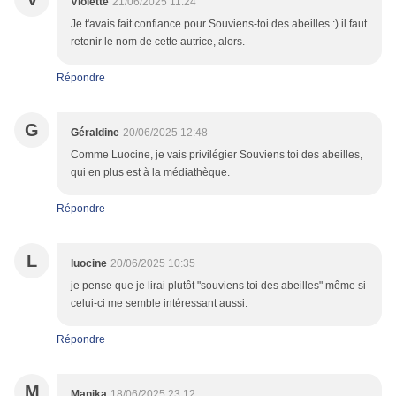
Violette
21/06/2025 11:24
Je t'avais fait confiance pour Souviens-toi des abeilles :) il faut
retenir le nom de cette autrice, alors.
Répondre
G
Géraldine
20/06/2025 12:48
Comme Luocine, je vais privilégier Souviens toi des abeilles,
qui en plus est à la médiathèque.
Répondre
L
luocine
20/06/2025 10:35
je pense que je lirai plutôt "souviens toi des abeilles" même si
celui-ci me semble intéressant aussi.
Répondre
M
Manika
18/06/2025 23:12