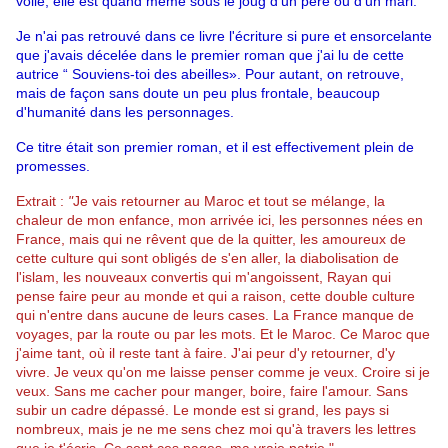
voile, elle est quand même sous le joug d'un père ou d’un mari.
Je n'ai pas retrouvé dans ce livre l'écriture si pure et ensorcelante 
que j'avais décelée dans le premier roman que j'ai lu de cette 
autrice “ 
Souviens-toi des abeilles
». Pour autant, on retrouve, 
mais de façon sans doute un peu plus frontale, beaucoup 
d'humanité dans les personnages. 
Ce titre était son premier roman, et il est effectivement plein de 
promesses. 
Extrait :
 "
Je vais retourner au Maroc et tout se mélange, la
chaleur de mon enfance, mon arrivée ici, les personnes nées en
France, mais qui ne rêvent que de la quitter, les amoureux de
cette culture qui sont obligés de s'en aller, la diabolisation de
l'islam, les nouveaux convertis qui m'angoissent, Rayan qui
pense faire peur au monde et qui a raison, cette double culture
qui n'entre dans aucune de leurs cases. La France manque de
voyages, par la route ou par les mots. Et le Maroc. Ce Maroc que
j'aime tant, où il reste tant à faire. J'ai peur d'y retourner, d'y
vivre. Je veux qu'on me laisse penser comme je veux. Croire si je
veux. Sans me cacher pour manger, boire, faire l'amour. Sans
subir un cadre dépassé. Le monde est si grand, les pays si
nombreux, mais je ne me sens chez moi qu'à travers les lettres