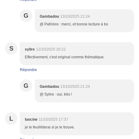
G
Gambadou
13/10/2025 21:24
@ PatiVore : merci, et bonne lecture à toi.
S
sylire
12/10/2025 20:22
Effectivement, c'est original comme thématique.
Répondre
G
Gambadou
13/10/2025 21:24
@ Sylire : oui, très !
L
luocine
11/10/2025 17:37
je le feuillèterai si je le trouve.