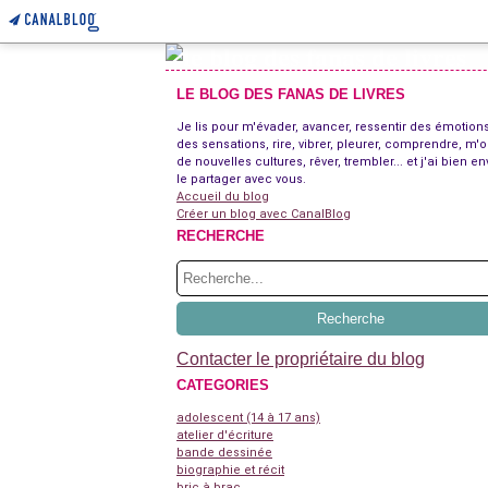
LE BLOG DES FANAS DE LIVRES
Je lis pour m'évader, avancer, ressentir des émotions
des sensations, rire, vibrer, pleurer, comprendre, m'o
de nouvelles cultures, rêver, trembler... et j'ai bien en
le partager avec vous.
Accueil du blog
Créer un blog avec CanalBlog
RECHERCHE
Contacter le propriétaire du blog
CATEGORIES
adolescent (14 à 17 ans)
atelier d'écriture
bande dessinée
biographie et récit
bric à brac