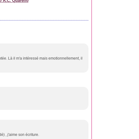
o A.C. Quarello
e. Là il m'a intéressé mais emotionnellement, il
é) , j'aime son écriture.