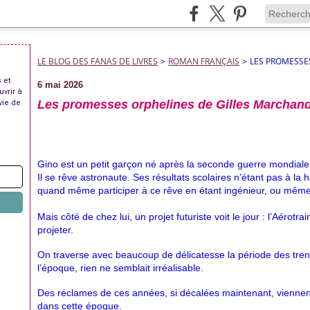
LE BLOG DES FANAS DE LIVRES
>
ROMAN FRANÇAIS
>
LES PROMESSE
 et
6 mai 2026
uvrir à
Les promesses orphelines de Gilles Marchan
vie de
Gino est un petit garçon né après la seconde guerre mondiale q
Il se rêve astronaute. Ses résultats scolaires n’étant pas à la ha
quand même participer à ce rêve en étant ingénieur, ou mêm
Mais côté de chez lui, un projet futuriste voit le jour : l’Aérotrai
projeter.
On traverse avec beaucoup de délicatesse la période des trent
l’époque, rien ne semblait irréalisable.
Des réclames de ces années, si décalées maintenant, viennent 
dans cette époque.