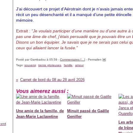
J’ai découvert ce projet d’Aérotrain dont je n’avais jamais enten
récit un peu désenchanté et il a manqué d’une petite étincelle
mémoire.
Extrait : 
“Je voulais participer d'une manière ou d'une autre à c
pas une âme de chef, j'étais persuadé que je pouvais être un 
Disons un bon équipier. Je savais que je ne serais pas celui qui
ceux qui allaient lancer la fusée.” 
Posté par Gambadou à 05:59 -
Commentaires [
…
]
- Permalien [
#
]
Tags:
souvenir
,
trente glorieuses
,
famille
,
amour
Carnet de bord du 08 au 28 avril 2026
Vous aimerez aussi :
Une amie de la famille, de
Minuit passé de Gaëlle
Jean-Marie Laclavetine
Geniller
Les arb
cent
de Irèn