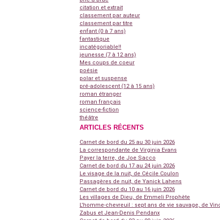
citation et extrait
classement par auteur
classement par titre
enfant (0 à 7 ans)
fantastique
incatégoriable!!
jeunesse (7 à 12 ans)
Mes coups de coeur
poésie
polar et suspense
pré-adolescent (12 à 15 ans)
roman étranger
roman français
science-fiction
théâtre
ARTICLES RÉCENTS
Carnet de bord du 25 au 30 juin 2026
La correspondante de Virginia Evans
Payer la terre, de Joe Sacco
Carnet de bord du 17 au 24 juin 2026
Le visage de la nuit, de Cécile Coulon
Passagères de nuit, de Yanick Lahens
Carnet de bord du 10 au 16 juin 2026
Les villages de Dieu, de Emmeli Prophète
L'homme-chevreuil : sept ans de vie sauvage, de Vin
Zabus et Jean-Denis Pendanx