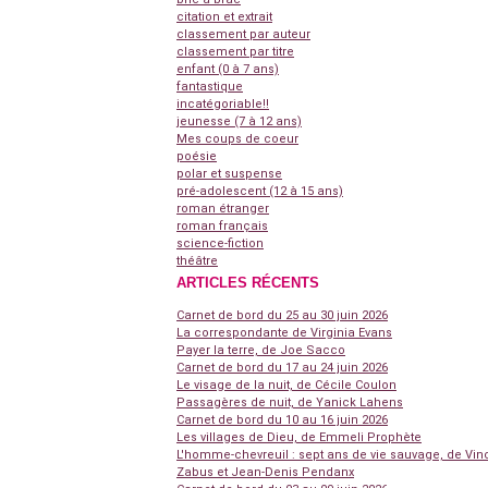
citation et extrait
classement par auteur
classement par titre
enfant (0 à 7 ans)
fantastique
incatégoriable!!
jeunesse (7 à 12 ans)
Mes coups de coeur
poésie
polar et suspense
pré-adolescent (12 à 15 ans)
roman étranger
roman français
science-fiction
théâtre
ARTICLES RÉCENTS
Carnet de bord du 25 au 30 juin 2026
La correspondante de Virginia Evans
Payer la terre, de Joe Sacco
Carnet de bord du 17 au 24 juin 2026
Le visage de la nuit, de Cécile Coulon
Passagères de nuit, de Yanick Lahens
Carnet de bord du 10 au 16 juin 2026
Les villages de Dieu, de Emmeli Prophète
L'homme-chevreuil : sept ans de vie sauvage, de Vin
Zabus et Jean-Denis Pendanx