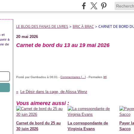
LE BLOG DES FANAS DE LIVRES
>
BRIC À BRAC
>
CARNET DE BORD DU
 et
20 mai 2026
uvrir à
Carnet de bord du 13 au 19 mai 2026
vie de
Posté par Gambadou à 06:01 -
Commentaires [
…
]
- Permalien [
#
]
Le Désir dans la cage, de Alissa Wenz
Vous aimerez aussi :
Carnet de bord du 25 au
La correspondante de
Payer la
30 juin 2026
Virginia Evans
Sacco