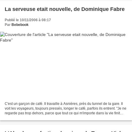
La serveuse etait nouvelle, de Dominique Fabre
Publié le 10/11/2006 à 08:17
Par
Bebebook
C'est un garçon de café. Il travaille à Asnières, près du tunnel de la gare. Il
voit les voyageurs, toujours pressés, longer le café, parfois ils entrent. "Je ne
regarde pas trop dehors, parce que tout ce qui m'importe dans la vie finit
toujours par s'installer...