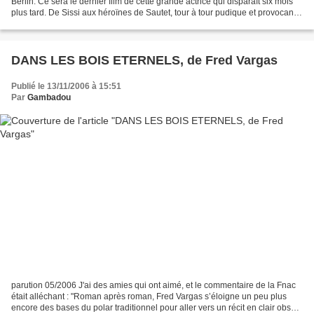
Berlin. Ce sera le dernier film de cette grande actrice qui disparaît six mois
plus tard. De Sissi aux héroïnes de Sautet, tour à tour pudique et provocante,
libre et asservie, déchirée...
DANS LES BOIS ETERNELS, de Fred Vargas
Publié le 13/11/2006 à 15:51
Par
Gambadou
parution 05/2006 J'ai des amies qui ont aimé, et le commentaire de la Fnac
était alléchant : "Roman après roman, Fred Vargas s’éloigne un peu plus
encore des bases du polar traditionnel pour aller vers un récit en clair obscur