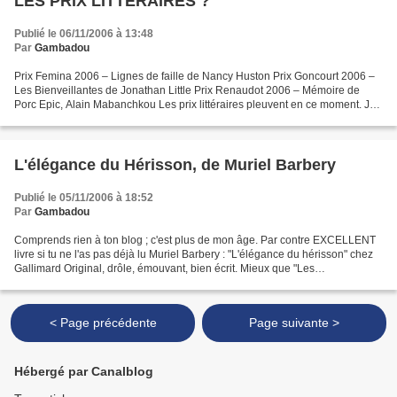
LES PRIX LITTERAIRES ?
Publié le 06/11/2006 à 13:48
Par
Gambadou
Prix Femina 2006 – Lignes de faille de Nancy Huston Prix Goncourt 2006 –
Les Bienveillantes de Jonathan Little Prix Renaudot 2006 – Mémoire de
Porc Epic, Alain Mabanchkou Les prix littéraires pleuvent en ce moment. Je
me posais la question de leur intérêt....
L'élégance du Hérisson, de Muriel Barbery
Publié le 05/11/2006 à 18:52
Par
Gambadou
Comprends rien à ton blog ; c'est plus de mon âge. Par contre EXCELLENT
livre si tu ne l'as pas déjà lu Muriel Barbery : "L'élégance du hérisson" chez
Gallimard Original, drôle, émouvant, bien écrit. Mieux que "Les
Bienveillantes "qui va sans doute avoir...
< Page précédente
Page suivante >
Hébergé par Canalblog