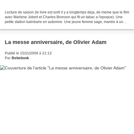
Lecture de saison (le livre est sorti il y a longtemps deja, de meme que le film
avec Marlene Jobert et Charles Bronson qui fit un tabac a l'epoque). Une
petite station balnéaire en automne. Une jeune femme sage, mariée à un
navigateur aérien : Mellie....
La messe anniversaire, de Olivier Adam
Publié le 15/11/2006 à 21:12
Par
Bebebook