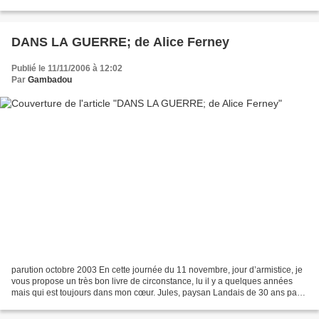
où des personnages, de plus...
DANS LA GUERRE; de Alice Ferney
Publié le 11/11/2006 à 12:02
Par
Gambadou
parution octobre 2003 En cette journée du 11 novembre, jour d’armistice, je
vous propose un très bon livre de circonstance, lu il y a quelques années
mais qui est toujours dans mon cœur. Jules, paysan Landais de 30 ans part
en août 1914 pour la guerre....