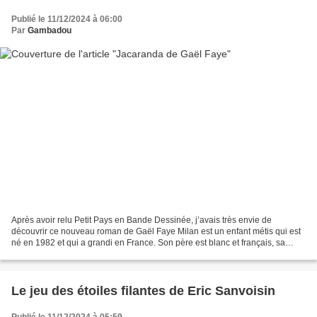
Publié le 11/12/2024 à 06:00
Par
Gambadou
Après avoir relu Petit Pays en Bande Dessinée, j’avais très envie de
découvrir ce nouveau roman de Gaël Faye Milan est un enfant métis qui est
né en 1982 et qui a grandi en France. Son père est blanc et français, sa
mère noire et rwandaise. Autant il...
Le jeu des étoiles filantes de Eric Sanvoisin
Publié le 11/12/2024 à 05:59