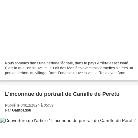
Nous sommes dans une période féodale, dans le pays Arrière assez isolé.
C'est là que l'on trouve le lieu-dit des Montées avec trois fermettes situées un
peu en dehors du village. Dans l’une se trouve la vieille Rose avec Bran
qu’elle a adopté. Dans la...
L’inconnue du portrait de Camille de Peretti
Publié le 04/12/2024 à 05:59
Par
Gambadou