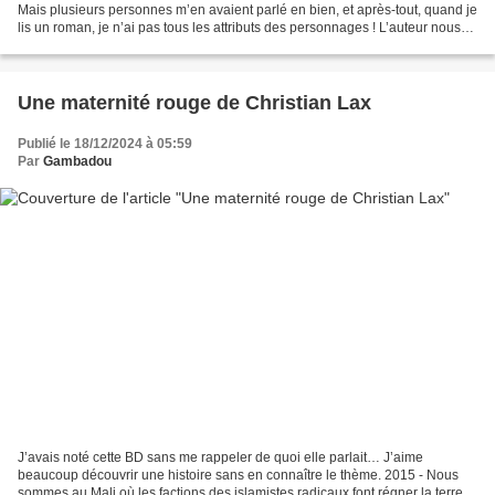
Mais plusieurs personnes m’en avaient parlé en bien, et après-tout, quand je
lis un roman, je n’ai pas tous les attributs des personnages ! L’auteur nous
confie donc les...
Une maternité rouge de Christian Lax
Publié le 18/12/2024 à 05:59
Par
Gambadou
J’avais noté cette BD sans me rappeler de quoi elle parlait… J’aime
beaucoup découvrir une histoire sans en connaître le thème. 2015 - Nous
sommes au Mali où les factions des islamistes radicaux font régner la terreur