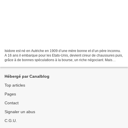
Isidore est né en Autriche en 1909 d’une mère bonne et d’un père inconnu.
A 16 ans il embarque pour les Etats-Unis, devient cireur de chaussures puis,
grâce à de bonnes spéculations à la bourse, un riche négociant. Mais
malgré tout son succès, il cache...
Hébergé par Canalblog
Top articles
Pages
Contact
Signaler un abus
C.G.U.