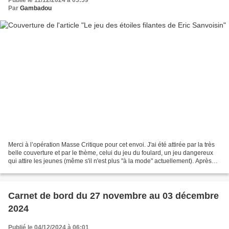
Par
Gambadou
Merci à l’opération Masse Critique pour cet envoi. J'ai été attirée par la très
belle couverture et par le thème, celui du jeu du foulard, un jeu dangereux
qui attire les jeunes (même s'il n'est plus "à la mode" actuellement). Après
l’avoir lu, je me...
Carnet de bord du 27 novembre au 03 décembre
2024
Publié le 04/12/2024 à 06:01