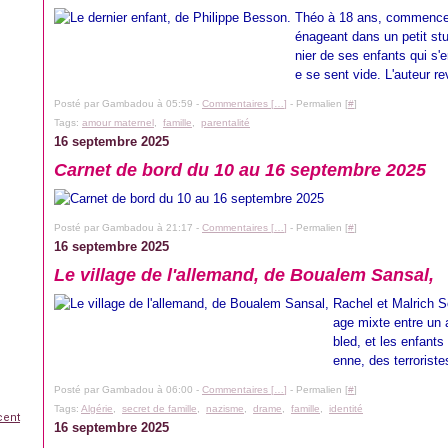
Théo à 18 ans, commence
énageant dans un petit stu
nier de ses enfants qui s'e
e se sent vide. L'auteur rev
Posté par Gambadou à 05:59 -
Commentaires [
…
]
- Permalien [
#
]
Tags:
amour maternel
,
famille
,
parentalité
16 septembre 2025
Carnet de bord du 10 au 16 septembre 2025
Posté par Gambadou à 21:17 -
Commentaires [
…
]
- Permalien [
#
]
16 septembre 2025
Le village de l'allemand, de Boualem Sansal,
Rachel et Malrich S
age mixte entre un 
bled, et les enfants
enne, des terroriste
Posté par Gambadou à 06:00 -
Commentaires [
…
]
- Permalien [
#
]
Tags:
Algérie
,
secret de famille
,
nazisme
,
drame
,
famille
,
identité
cent
16 septembre 2025