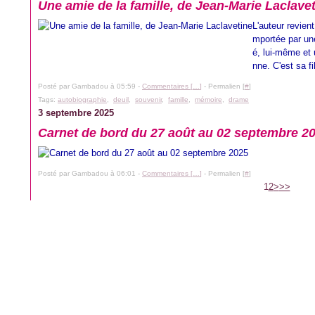
Une amie de la famille, de Jean-Marie Laclave
L'auteur revien
mportée par une
é, lui-même et 
nne. C'est sa f
Posté par Gambadou à 05:59 -
Commentaires [
…
]
- Permalien [
#
]
Tags:
autobiographie
,
deuil
,
souvenir
,
famille
,
mémoire
,
drame
3 septembre 2025
Carnet de bord du 27 août au 02 septembre 2
Posté par Gambadou à 06:01 -
Commentaires [
…
]
- Permalien [
#
]
1
2
>
>>
l Canalblog
Top articles
Contact
Signaler un abus
C.G.U.
Cookies et donnée