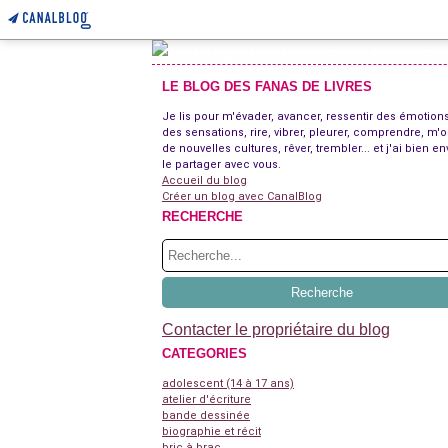
LE BLOG DES FANAS DE LIVRES
Je lis pour m'évader, avancer, ressentir des émotions
des sensations, rire, vibrer, pleurer, comprendre, m'o
de nouvelles cultures, rêver, trembler... et j'ai bien en
le partager avec vous.
Accueil du blog
Créer un blog avec CanalBlog
RECHERCHE
Contacter le propriétaire du blog
CATEGORIES
adolescent (14 à 17 ans)
atelier d'écriture
bande dessinée
biographie et récit
bric à brac