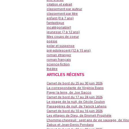
citation et extrait
classement par auteur
classement par titre
enfant (0 à 7 ans)
fantastique
incatégoriable!!
jeunesse (7 à 12 ans)
Mes coups de coeur
poésie
polar et suspense
pré-adolescent (12 à 15 ans)
roman étranger
roman français
science-fiction
théâtre
ARTICLES RÉCENTS
Carnet de bord du 25 au 30 juin 2026
La correspondante de Virginia Evans
Payer la terre, de Joe Sacco
Carnet de bord du 17 au 24 juin 2026
Le visage de la nuit, de Cécile Coulon
Passagères de nuit, de Yanick Lahens
Carnet de bord du 10 au 16 juin 2026
Les villages de Dieu, de Emmeli Prophète
L'homme-chevreuil : sept ans de vie sauvage, de Vin
Zabus et Jean-Denis Pendanx