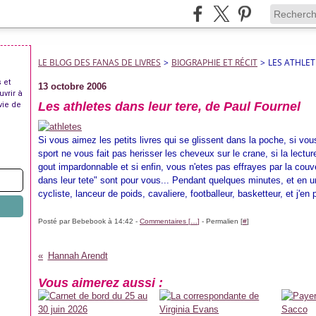
LE BLOG DES FANAS DE LIVRES
>
BIOGRAPHIE ET RÉCIT
>
LES ATHLET
 et
13 octobre 2006
uvrir à
Les athletes dans leur tere, de Paul Fournel
vie de
Si vous aimez les petits livres qui se glissent dans la poche, si vou
sport ne vous fait pas herisser les cheveux sur le crane, si la lect
gout impardonnable et si enfin, vous n'etes pas effrayes par la cou
dans leur tete" sont pour vous... Pendant quelques minutes, et en u
cycliste, lanceur de poids, cavaliere, footballeur, basketteur, et j'en 
Posté par Bebebook à 14:42 -
Commentaires [
…
]
- Permalien [
#
]
Hannah Arendt
Vous aimerez aussi :