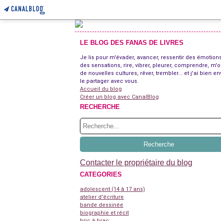
LE BLOG DES FANAS DE LIVRES
Je lis pour m'évader, avancer, ressentir des émotions
des sensations, rire, vibrer, pleurer, comprendre, m'o
de nouvelles cultures, rêver, trembler... et j'ai bien en
le partager avec vous.
Accueil du blog
Créer un blog avec CanalBlog
RECHERCHE
Contacter le propriétaire du blog
CATEGORIES
adolescent (14 à 17 ans)
atelier d'écriture
bande dessinée
biographie et récit
bric à brac