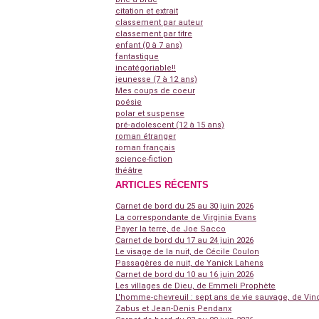
citation et extrait
classement par auteur
classement par titre
enfant (0 à 7 ans)
fantastique
incatégoriable!!
jeunesse (7 à 12 ans)
Mes coups de coeur
poésie
polar et suspense
pré-adolescent (12 à 15 ans)
roman étranger
roman français
science-fiction
théâtre
ARTICLES RÉCENTS
Carnet de bord du 25 au 30 juin 2026
La correspondante de Virginia Evans
Payer la terre, de Joe Sacco
Carnet de bord du 17 au 24 juin 2026
Le visage de la nuit, de Cécile Coulon
Passagères de nuit, de Yanick Lahens
Carnet de bord du 10 au 16 juin 2026
Les villages de Dieu, de Emmeli Prophète
L'homme-chevreuil : sept ans de vie sauvage, de Vin
Zabus et Jean-Denis Pendanx