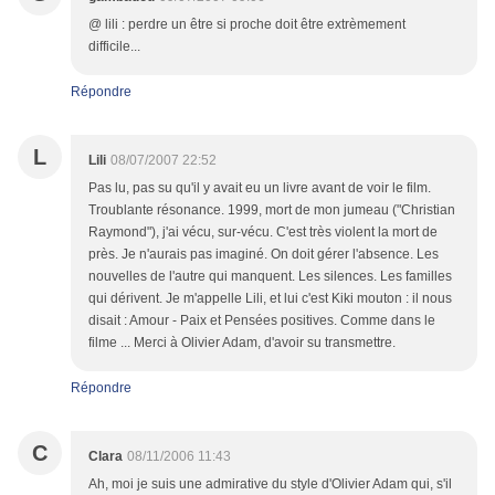
@ lili : perdre un être si proche doit être extrèmement
difficile...
Répondre
L
Lili
08/07/2007 22:52
Pas lu, pas su qu'il y avait eu un livre avant de voir le film.
Troublante résonance. 1999, mort de mon jumeau ("Christian
Raymond"), j'ai vécu, sur-vécu. C'est très violent la mort de
près. Je n'aurais pas imaginé. On doit gérer l'absence. Les
nouvelles de l'autre qui manquent. Les silences. Les familles
qui dérivent. Je m'appelle Lili, et lui c'est Kiki mouton : il nous
disait : Amour - Paix et Pensées positives. Comme dans le
filme ... Merci à Olivier Adam, d'avoir su transmettre.
Répondre
C
Clara
08/11/2006 11:43
Ah, moi je suis une admirative du style d'Olivier Adam qui, s'il