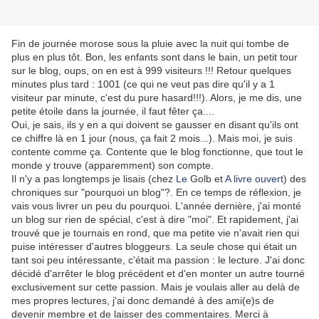
Fin de journée morose sous la pluie avec la nuit qui tombe de
plus en plus tôt. Bon, les enfants sont dans le bain, un petit tour
sur le blog, oups, on en est à 999 visiteurs !!! Retour quelques
minutes plus tard : 1001 (ce qui ne veut pas dire qu'il y a 1
visiteur par minute, c'est du pure hasard!!!). Alors, je me dis, une
petite étoile dans la journée, il faut fêter ça....
Oui, je sais, ils y en a qui doivent se gausser en disant qu'ils ont
ce chiffre là en 1 jour (nous, ça fait 2 mois...). Mais moi, je suis
contente comme ça. Contente que le blog fonctionne, que tout le
monde y trouve (apparemment) son compte.
Il n'y a pas longtemps je lisais (chez
Le
Golb et
A livre ouvert
) des
chroniques sur "pourquoi un blog"?. En ce temps de réflexion, je
vais vous livrer un peu du pourquoi. L'année dernière, j'ai monté
un blog sur rien de spécial, c'est à dire "moi". Et rapidement, j'ai
trouvé que je tournais en rond, que ma petite vie n'avait rien qui
puise intéresser d'autres bloggeurs. La seule chose qui était un
tant soi peu intéressante, c'était ma passion : le lecture. J'ai donc
décidé d'arrêter le blog précédent et d'en monter un autre tourné
exclusivement sur cette passion. Mais je voulais aller au delà de
mes propres lectures, j'ai donc demandé à des ami(e)s de
devenir membre et de laisser des commentaires. Merci à