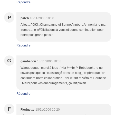
Répondre
P
patch
18/11/2006 10:50
Allez....POK!...Champagne et Bonne Année....Ah non,là je ma
trompe....;o ))Félicitations à vous et bonne continuation pour
notre plus grand plaisir....
Répondre
G
gambadou
18/11/2006 10:38
Waouuuuuuu, merci à tous :-)<br /> <br /> Bebebook : je ne
savais pas que tu t'étais lançé dans un blog, j'éspère que l'on
continuera notre collaboration...<br /> <br /> Véro et Florinette
: Merci pour vos encouragements, ça fait plaisir
Répondre
F
Florinette
18/11/2006 10:20