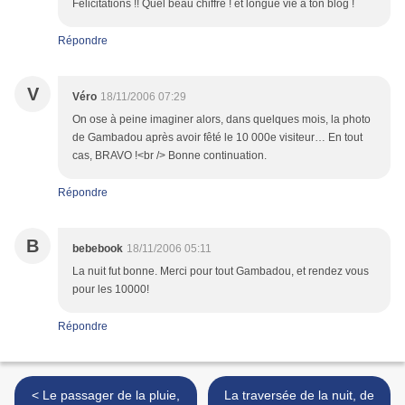
Félicitations !! Quel beau chiffre ! et longue vie à ton blog !
Répondre
V
Véro
18/11/2006 07:29
On ose à peine imaginer alors, dans quelques mois, la photo
de Gambadou après avoir fêté le 10 000e visiteur… En tout
cas, BRAVO !<br /> Bonne continuation.
Répondre
B
bebebook
18/11/2006 05:11
La nuit fut bonne. Merci pour tout Gambadou, et rendez vous
pour les 10000!
Répondre
< Le passager de la pluie,
La traversée de la nuit, de