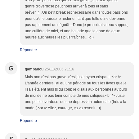
Non je ne pense pas que ce soit grave, je pense que ce
genre d'overdose peut nous arriver à tous et sans
prévenir....Un petit break est nécessaire dans toutes passions
pour qu'elle puisse le rester en tant que telle et ne devienne
pas rapidement un dégoût....Donc je prescrirais deux suppos,
une cuillère de miel, et une ballade quotidienne de deux
heures aux heures les plus fraîches....;o )
Répondre
G
gambadou
25/11/2006 21:16
Mais non c'est pas grave, c'est juste hyper crispant. <br />
L'année dernière j'ai eu une période ou tous les livres que je
lisais étaient nuls !!! du coup je disais aux personnes autours
de moi de ne pas tenir compte de mes critiques.<br /> Juste
une petite overdose, ou une depression automnale (très à la
mode..)<br /> Allez, courage, ça va revenir :-))
Répondre