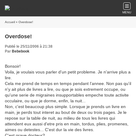
MENU
Accueil
» Overdose!
Overdose!
Publié le 25/11/2006 à 21:38
Par
Bebebook
Bonsoir!
Voila, je voulais vous parler d'un petit probleme. Je n'arrive plus a
lire.
Cela me prend de temps en temps pendant l'annee. Non pas qu'il
n'y ait plus de livres a lire, ou que je sois extrement occupe, ou
qu'une serie de migraines insupportables empeche toute activite
occulaire, ou que je dorme, enfin, la nuit...
Non, c'est beaucoup plus simple. Lorsque je prends un livre en
main, je perds tout interet au bout de deux ou trois pages. Je le
repose sur la table de nuit, au milieu de tous les livres qui
attendent eux aussi d'etre pris en main, tordus, plies, promenes,
aimes ou detestes... C'est dur la vie des livres.
C'est grave docteur?