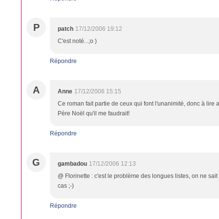
P
patch
17/12/2006 19:12
C'est noté...;o )
Répondre
A
Anne
17/12/2006 15:15
Ce roman fait partie de ceux qui font l'unanimité, donc à lire 
Père Noël qu'il me faudrait!
Répondre
G
gambadou
17/12/2006 12:13
@ Florinette : c'est le problème des longues listes, on ne sait
cas ;-)
Répondre