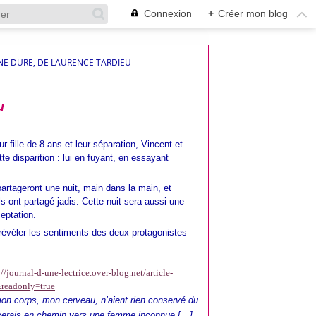
Connexion
+
Créer mon blog
NE DURE, DE LAURENCE TARDIEU
u
r fille de 8 ans et leur séparation, Vincent et
tte disparition : lui en fuyant, en essayant
partageront une nuit, main dans la main, et
ils ont partagé jadis. Cette nuit sera aussi une
ceptation.
révéler les sentiments des deux protagonistes
://journal-d-une-lectrice.over-blog.net/article-
&readonly=true
mon corps, mon cerveau, n’aient rien conservé du
e serais en chemin vers une femme inconnue […]