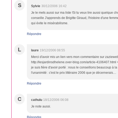
S
Sylvie
30/12/2006 16:42
Je le mets aussi sur ma liste !Si tu veux lire aussi quelque ch
conseille J'apprends de Brigitte Giraud, l'histoire d'une femm
qui évite le misérabilisme.
Répondre
L
laure
19/12/2006 08:55
Merci d'avoir mis un lien vers mon commentaire sur zazieweb
http://lesjardinsdhelene.over-blog.com/article-4106407.html <
je suis fière d'avoir porté : nous le conseillons beaucoup à la 
l'unanimité : c'est le prix littéraire 2006 que je décernerais....
Répondre
C
cathulu
18/12/2006 06:08
Je note aussi.
Répondre