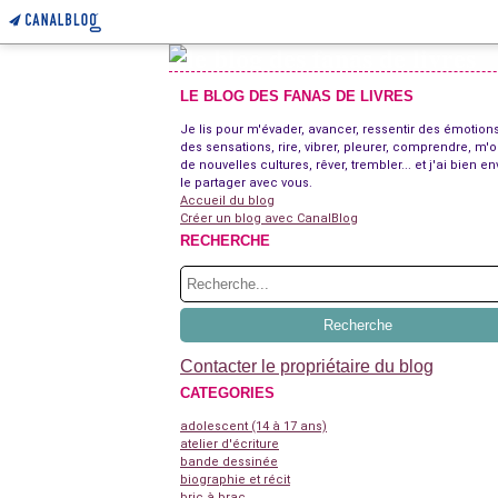
LE BLOG DES FANAS DE LIVRES
Je lis pour m'évader, avancer, ressentir des émotions
des sensations, rire, vibrer, pleurer, comprendre, m'o
de nouvelles cultures, rêver, trembler... et j'ai bien en
le partager avec vous.
Accueil du blog
Créer un blog avec CanalBlog
RECHERCHE
Contacter le propriétaire du blog
CATEGORIES
adolescent (14 à 17 ans)
atelier d'écriture
bande dessinée
biographie et récit
bric à brac