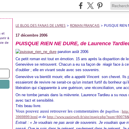
LE BLOG DES FANAS DE LIVRES
>
ROMAN FRANÇAIS
>
PUISQUE RIEN 
 et
17 décembre 2006
uvrir à
PUISQUE RIEN NE DURE, de Laurence Tardie
vie de
parution août 2006
Ce petit roman est tout en émotion. 15 ans après la disparition de leu
Geneviève se retrouvent. Chacun a eu sa façon de
réagir face à ce
d’oublier ; elle en vivant seule avec ses souvenirs.
Geneviève va bientôt mourir, elle a appelé Vincent
son chevet. Ils 
essaieront de revivre ne serait-ce qu'un instant furtif du bonheur qu’
libération qui s'apparente à une guérison, une réconciliation, une ac
On ne tombe jamais dans la mièvrerie. Laurence Tardieu a su nous 
avec tact et sensibilité.
Très beau livre.
Vous pouvez aussi retrouver les commentaires de p
apillon
:
http
3969899.html
et de
http://www.zazieweb.fr/site/reagir.php?num=80078
Extrait : « Je voudrais ne pas avoir de souvenirs. Je voudrais que 
passé. Que je sois dans le présent, seulement dans le présent. J