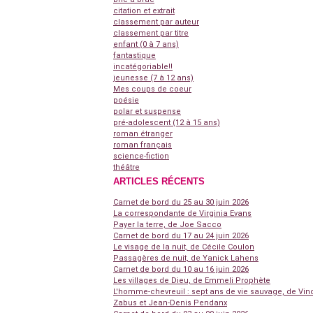
citation et extrait
classement par auteur
classement par titre
enfant (0 à 7 ans)
fantastique
incatégoriable!!
jeunesse (7 à 12 ans)
Mes coups de coeur
poésie
polar et suspense
pré-adolescent (12 à 15 ans)
roman étranger
roman français
science-fiction
théâtre
ARTICLES RÉCENTS
Carnet de bord du 25 au 30 juin 2026
La correspondante de Virginia Evans
Payer la terre, de Joe Sacco
Carnet de bord du 17 au 24 juin 2026
Le visage de la nuit, de Cécile Coulon
Passagères de nuit, de Yanick Lahens
Carnet de bord du 10 au 16 juin 2026
Les villages de Dieu, de Emmeli Prophète
L'homme-chevreuil : sept ans de vie sauvage, de Vin
Zabus et Jean-Denis Pendanx