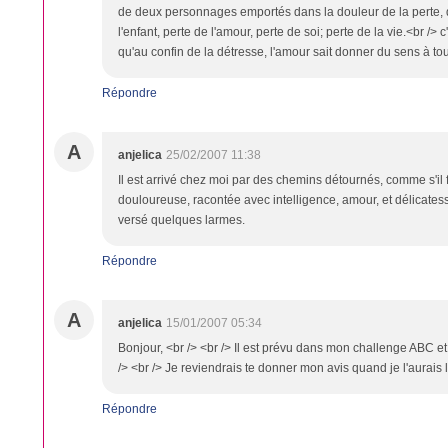
de deux personnages emportés dans la douleur de la perte, d
l'enfant, perte de l'amour, perte de soi; perte de la vie.<br /> 
qu'au confin de la détresse, l'amour sait donner du sens à tou
Répondre
A
anjelica
25/02/2007 11:38
Il est arrivé chez moi par des chemins détournés, comme s'il fa
douloureuse, racontée avec intelligence, amour, et délicatesse
versé quelques larmes.
Répondre
A
anjelica
15/01/2007 05:34
Bonjour, <br /> <br /> Il est prévu dans mon challenge ABC e
/> <br /> Je reviendrais te donner mon avis quand je l'aurais l
Répondre