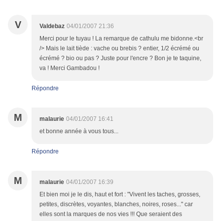
V
Valdebaz
04/01/2007 21:36
Merci pour le tuyau ! La remarque de cathulu me bidonne.<br
/> Mais le lait tiède : vache ou brebis ? entier, 1/2 écrémé ou
écrémé ? bio ou pas ? Juste pour l'encre ? Bon je te taquine,
va ! Merci Gambadou !
Répondre
M
malaurie
04/01/2007 16:41
et bonne année à vous tous...
Répondre
M
malaurie
04/01/2007 16:39
Et bien moi je le dis, haut et fort : "Vivent les taches, grosses,
petites, discrètes, voyantes, blanches, noires, roses..." car
elles sont la marques de nos vies !!! Que seraient des