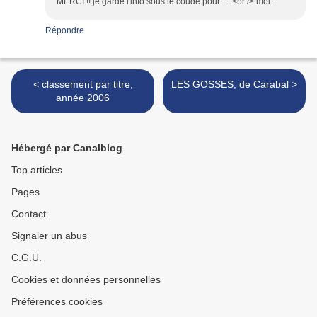
MERCI !! je garde l'info sous le coude pour......<br /> moi...
Répondre
< classement par titre,
LES GOSSES, de Carabal >
année 2006
Hébergé par Canalblog
Top articles
Pages
Contact
Signaler un abus
C.G.U.
Cookies et données personnelles
Préférences cookies