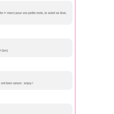
r /> merci pour vos petits mots, le soleil se lève,
! Grrr)
ont bien raison : enjoy !