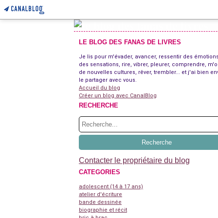
LE BLOG DES FANAS DE LIVRES
Je lis pour m'évader, avancer, ressentir des émotions
des sensations, rire, vibrer, pleurer, comprendre, m'o
de nouvelles cultures, rêver, trembler... et j'ai bien en
le partager avec vous.
Accueil du blog
Créer un blog avec CanalBlog
RECHERCHE
Contacter le propriétaire du blog
CATEGORIES
adolescent (14 à 17 ans)
atelier d'écriture
bande dessinée
biographie et récit
bric à brac