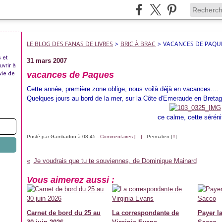
LE BLOG DES FANAS DE LIVRES
>
BRIC À BRAC
>
VACANCES DE PAQU
 et
31 mars 2007
uvrir à
vacances de Paques
vie de
Cette année, première zone oblige, nous voilà déjà en vacances....
Quelques jours au bord de la mer, sur la Côte d'Emeraude en Bretagn
ce calme, cette sérénit
Posté par Gambadou à 08:45 -
Commentaires [
…
]
- Permalien [
#
]
Je voudrais que tu te souviennes, de Dominique Mainard
Vous aimerez aussi :
Carnet de bord du 25 au
La correspondante de
Payer la