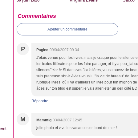
30 juin 2026
Virginia Evans
Sacco
Commentaires
Ajouter un commentaire
P
Pagine
09/04/2007 09:34
J'étais venue pour les livres, mais je craque pour le silence et
les textes littéraires pour les faire partager, et il y a peu, j
silences".<br /> Si dans vos "cafetières, vous trouvez de beau
suis preneuse.<br /> Aviez-vous lu "la vie de bureau" de Je
rubrique livres, où il ya d'ailleurs un livre pour ton mignon d
âges sur ton blog est super: je vais aller jeter un oeil côté BD 
Répondre
M
Mammig
03/04/2007 12:45
jolie photo et vive les vacances en bord de mer !
cent