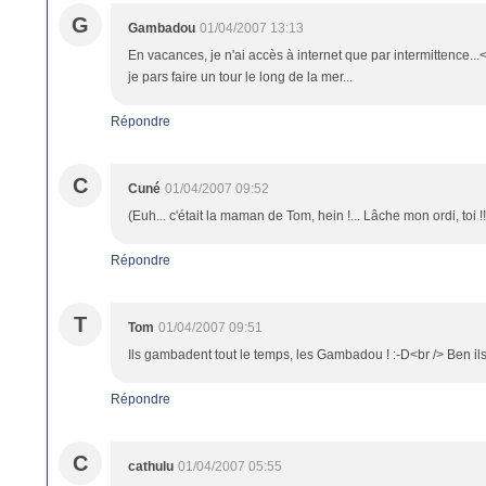
G
Gambadou
01/04/2007 13:13
En vacances, je n'ai accès à internet que par intermittence...<b
je pars faire un tour le long de la mer...
Répondre
C
Cuné
01/04/2007 09:52
(Euh... c'était la maman de Tom, hein !... Lâche mon ordi, toi !!
Répondre
T
Tom
01/04/2007 09:51
Ils gambadent tout le temps, les Gambadou ! :-D<br /> Ben ils 
Répondre
C
cathulu
01/04/2007 05:55