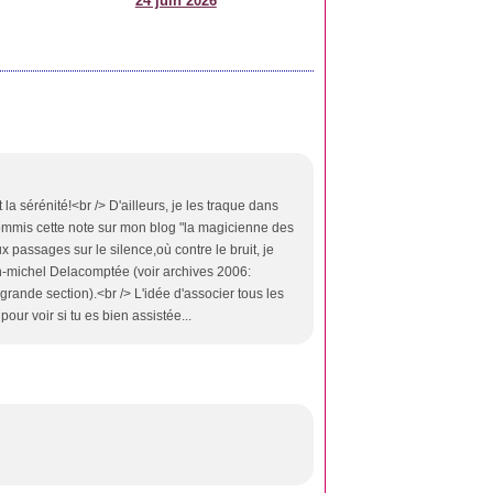
24 juin 2026
 la sérénité!<br /> D'ailleurs, je les traque dans
'ai commis cette note sur mon blog "la magicienne des
x passages sur le silence,où contre le bruit, je
an-michel Delacomptée (voir archives 2006:
e grande section).<br /> L'idée d'associer tous les
pour voir si tu es bien assistée...