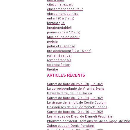
citation et extrait
classement par auteur
classement par titre
enfant (0 à 7 ans)
fantastique
incatégoriable!!
jeunesse (7 à 12 ans)
Mes coups de coeur
poésie
polar et suspense
pré-adolescent (12 à 15 ans)
roman étranger
roman français
science-fiction
théâtre
ARTICLES RÉCENTS
Carnet de bord du 25 au 30 juin 2026
La correspondante de Virginia Evans
Payer la terre, de Joe Sacco
Carnet de bord du 17 au 24 juin 2026
Le visage de la nuit, de Cécile Coulon
Passagères de nuit, de Yanick Lahens
Carnet de bord du 10 au 16 juin 2026
Les villages de Dieu, de Emmeli Prophète
L'homme-chevreuil : sept ans de vie sauvage, de Vin
Zabus et Jean-Denis Pendanx