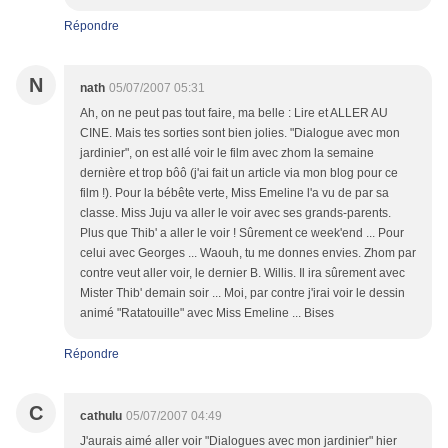
Répondre
N
nath
05/07/2007 05:31
Ah, on ne peut pas tout faire, ma belle : Lire et ALLER AU
CINE. Mais tes sorties sont bien jolies. "Dialogue avec mon
jardinier", on est allé voir le film avec zhom la semaine
dernière et trop bôô (j'ai fait un article via mon blog pour ce
film !). Pour la bébête verte, Miss Emeline l'a vu de par sa
classe. Miss Juju va aller le voir avec ses grands-parents.
Plus que Thib' a aller le voir ! Sûrement ce week'end ... Pour
celui avec Georges ... Waouh, tu me donnes envies. Zhom par
contre veut aller voir, le dernier B. Willis. Il ira sûrement avec
Mister Thib' demain soir ... Moi, par contre j'irai voir le dessin
animé "Ratatouille" avec Miss Emeline ... Bises
Répondre
C
cathulu
05/07/2007 04:49
J'aurais aimé aller voir "Dialogues avec mon jardinier" hier