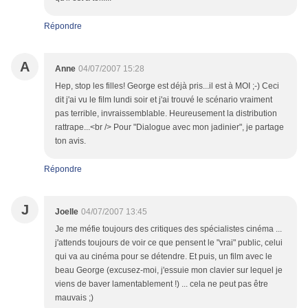
Répondre
A
Anne
04/07/2007 15:28
Hep, stop les filles! George est déjà pris...il est à MOI ;-) Ceci
dit j'ai vu le film lundi soir et j'ai trouvé le scénario vraiment
pas terrible, invraissemblable. Heureusement la distribution
rattrape...<br /> Pour "Dialogue avec mon jadinier", je partage
ton avis.
Répondre
J
Joelle
04/07/2007 13:45
Je me méfie toujours des critiques des spécialistes cinéma ...
j'attends toujours de voir ce que pensent le "vrai" public, celui
qui va au cinéma pour se détendre. Et puis, un film avec le
beau George (excusez-moi, j'essuie mon clavier sur lequel je
viens de baver lamentablement !) ... cela ne peut pas être
mauvais ;)