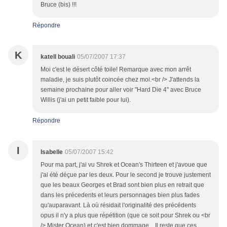
Bruce (bis) !!!
Répondre
K
katell bouali
05/07/2007 17:37
Moi c'est le désert côté toile! Remarque avec mon arrêt
maladie, je suis plutôt coincée chez moi.<br /> J'attends la
semaine prochaine pour aller voir "Hard Die 4" avec Bruce
Willis (j'ai un petit faible pour lui).
Répondre
I
Isabelle
05/07/2007 15:42
Pour ma part, j'ai vu Shrek et Ocean's Thirteen et j'avoue que
j'ai été déçue par les deux. Pour le second je trouve justement
que les beaux Georges et Brad sont bien plus en retrait que
dans les précedents et leurs personnages bien plus fades
qu'auparavant. Là où résidait l'originalité des précédents
opus il n'y a plus que répétition (que ce soit pour Shrek ou <br
/> Mister Ocean) et c'est bien dommage... Il reste que ces