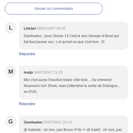
Ajouter un commentaire
L
Lhisbei
08/07/2007 09:33
Gambadou : pour Ocean 13 c'est le duo George et Brad qui
fait tout passer oui ;-) et qu'est-ce que c'est bon :-D
Répondre
M
maijo
06/07/2007 21:03
Moi c'est aussi l'inaction totale côté toile... J'ai emmené
Nounours voir Shrek, mais j'attendrai la sortie de Dialogue...
en DVD.
Répondre
G
Gambadou
05/07/2007 20:18
@ Isabelle : oh non, pas Bruce !!!<br /> @ Katell : oh non, pas