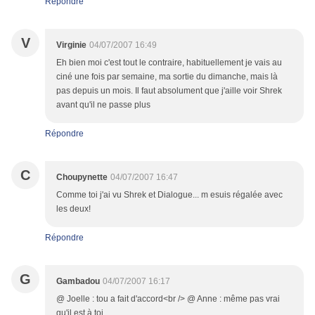
Répondre
V
Virginie
04/07/2007 16:49
Eh bien moi c'est tout le contraire, habituellement je vais au
ciné une fois par semaine, ma sortie du dimanche, mais là
pas depuis un mois. Il faut absolument que j'aille voir Shrek
avant qu'il ne passe plus
Répondre
C
Choupynette
04/07/2007 16:47
Comme toi j'ai vu Shrek et Dialogue... m esuis régalée avec
les deux!
Répondre
G
Gambadou
04/07/2007 16:17
@ Joelle : tou a fait d'accord<br /> @ Anne : même pas vrai
qu'il est à toi.....