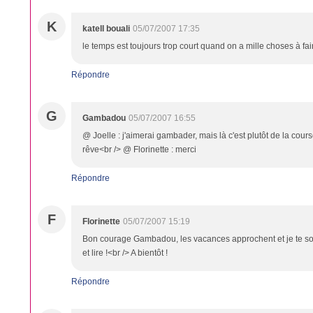
K
katell bouali
05/07/2007 17:35
le temps est toujours trop court quand on a mille choses à fai
Répondre
G
Gambadou
05/07/2007 16:55
@ Joelle : j'aimerai gambader, mais là c'est plutôt de la course
rêve<br /> @ Florinette : merci
Répondre
F
Florinette
05/07/2007 15:19
Bon courage Gambadou, les vacances approchent et je te sou
et lire !<br /> A bientôt !
Répondre