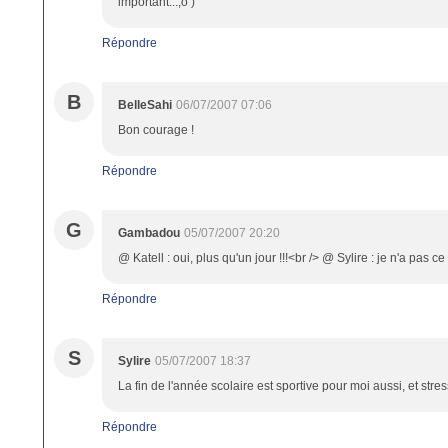
important...;o )
Répondre
B
BelleSahi
06/07/2007 07:06
Bon courage !
Répondre
G
Gambadou
05/07/2007 20:20
@ Katell : oui, plus qu'un jour !!!<br /> @ Sylire : je n'a pas c
Répondre
S
Sylire
05/07/2007 18:37
La fin de l'année scolaire est sportive pour moi aussi, et st
Répondre