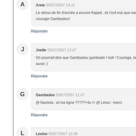
A
Anne
05/07/2007 14:11
Le stress de fin d'année a encore frappé...et c'est vrai que san
courage Gambadou!
Répondre
J
Joelle
05/07/2007 13:47
On pourrait dire que Gambadou gambade ! mdr ! Courage, les 
aussi :)
Répondre
G
Gambadou
05/07/2007 11:47
@ Naniela : et ma ligne ?????<br /> @ Leloo : merci
Répondre
L
Leeloo
05/07/2007 10:36