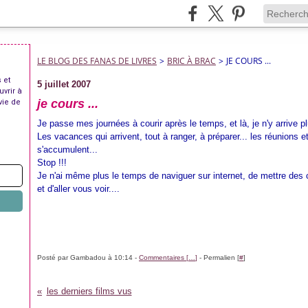
LE BLOG DES FANAS DE LIVRES
>
BRIC À BRAC
>
JE COURS ...
 et
5 juillet 2007
uvrir à
je cours ...
vie de
Je passe mes journées à courir après le temps, et là, je n'y arrive p
Les vacances qui arrivent, tout à ranger, à préparer... les réunions 
s'accumulent...
Stop !!!
Je n'ai même plus le temps de naviguer sur internet, de mettre des
et d'aller vous voir....
Posté par Gambadou à 10:14 -
Commentaires [
…
]
- Permalien [
#
]
les derniers films vus