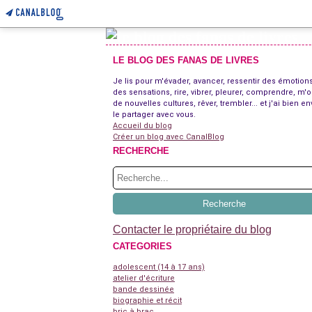
LE BLOG DES FANAS DE LIVRES
Je lis pour m'évader, avancer, ressentir des émotions
des sensations, rire, vibrer, pleurer, comprendre, m'o
de nouvelles cultures, rêver, trembler... et j'ai bien en
le partager avec vous.
Accueil du blog
Créer un blog avec CanalBlog
RECHERCHE
Contacter le propriétaire du blog
CATEGORIES
adolescent (14 à 17 ans)
atelier d'écriture
bande dessinée
biographie et récit
bric à brac