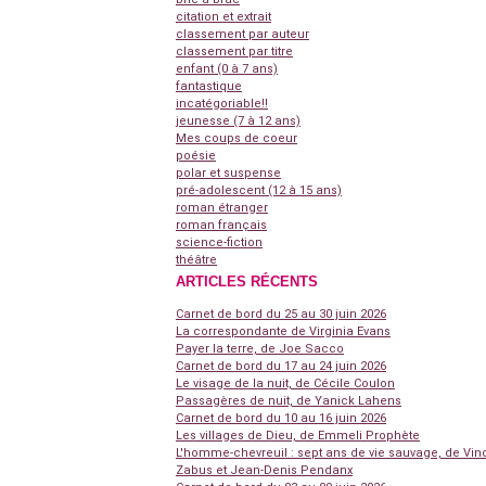
citation et extrait
classement par auteur
classement par titre
enfant (0 à 7 ans)
fantastique
incatégoriable!!
jeunesse (7 à 12 ans)
Mes coups de coeur
poésie
polar et suspense
pré-adolescent (12 à 15 ans)
roman étranger
roman français
science-fiction
théâtre
ARTICLES RÉCENTS
Carnet de bord du 25 au 30 juin 2026
La correspondante de Virginia Evans
Payer la terre, de Joe Sacco
Carnet de bord du 17 au 24 juin 2026
Le visage de la nuit, de Cécile Coulon
Passagères de nuit, de Yanick Lahens
Carnet de bord du 10 au 16 juin 2026
Les villages de Dieu, de Emmeli Prophète
L'homme-chevreuil : sept ans de vie sauvage, de Vin
Zabus et Jean-Denis Pendanx