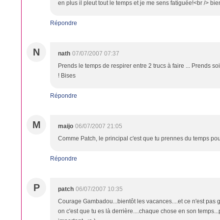
en plus il pleut tout le temps et je me sens fatiguée!<br /> b
Répondre
N
nath
07/07/2007 07:37
Prends le temps de respirer entre 2 trucs à faire ... Prends soi
! Bises
Répondre
M
maijo
06/07/2007 21:05
Comme Patch, le principal c'est que tu prennes du temps pour toi
Répondre
P
patch
06/07/2007 10:35
Courage Gambadou...bientôt les vacances....et ce n'est pas gr
on c'est que tu es là derrière....chaque chose en son temps...p