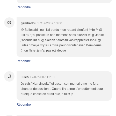
Répondre
G
gambadou
17/07/2007 13:00
@ Bellesahi : oui, j'ai perdu mon regard d'enfant !!<br /> @
Lililou : j'ai passé un bon moment, sans plus<br /> @ Joelle :
j'attends<br /> @ Solenn : alors tu vas l'apprécier<br /> @
Jules : moi je m'y suis mise pour discuter avec Demiderus
(mon fils)et je n'ai pas été déçue
Répondre
J
Jules
17/07/2007 12:10
Je suis "Harryinculte" et aucun commentaire ne me fera
changer de position... Quand il y a trop d'engoûement pour
quelque chose on dirait que je fuis! :p
Répondre