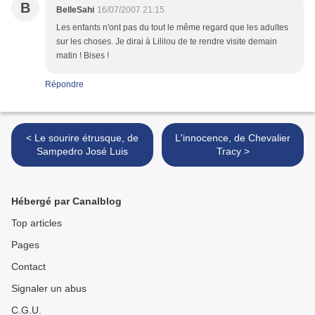
B
BelleSahi
16/07/2007 21:15
Les enfants n'ont pas du tout le même regard que les adultes
sur les choses. Je dirai à Lililou de te rendre visite demain
matin ! Bises !
Répondre
< Le sourire étrusque, de
L'innocence, de Chevalier
Sampedro José Luis
Tracy >
Hébergé par Canalblog
Top articles
Pages
Contact
Signaler un abus
C.G.U.