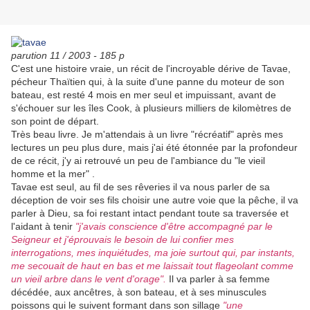
parution 11 / 2003 - 185 p
C'est une histoire vraie, un récit de l'incroyable dérive de Tavae,
pécheur Thaïtien qui, à la suite d'une panne du moteur de son
bateau, est resté 4 mois en mer seul et impuissant, avant de
s'échouer sur les îles Cook, à plusieurs milliers de kilomètres de
son point de départ.
Très beau livre. Je m'attendais à un livre "récréatif" après mes
lectures un peu plus dure, mais j'ai été étonnée par la profondeur
de ce récit, j'y ai retrouvé un peu de l'ambiance du "le vieil
homme et la mer" .
Tavae est seul, au fil de ses rêveries il va nous parler de sa
déception de voir ses fils choisir une autre voie que la pêche, il va
parler à Dieu, sa foi restant intact pendant toute sa traversée et
l'aidant à tenir
"j'avais conscience d'être accompagné par le
Seigneur et j'éprouvais le besoin de lui confier mes
interrogations, mes inquiétudes, ma joie surtout qui, par instants,
me secouait de haut en bas et me laissait tout flageolant comme
un vieil arbre dans le vent d'orage".
Il va parler à sa femme
décédée, aux ancêtres, à son bateau, et à ses minuscules
poissons qui le suivent formant dans son sillage
"une