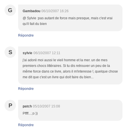
G
Gambadou
06/10/2007 16:26
@ Sylvie :pas autant de force mais presque, mais c'est vrai
qu'il fait du bien
Répondre
S
sylvie
06/10/2007 12:11
j'ai adoré moi aussi le vieil homme et la mer. un de mes
premiers chocs littéraires. Si tu dis retrouver un peu de la
même force dans ce livre, alors il m'interesse !, quelque chose
me dit que c'est un livre qui doit faire du bien...
Répondre
P
patch
05/10/2007 15:08
Pffff....;o ))
Répondre