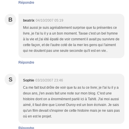
Répondre
B
beatrix
04/10/2007 05:19
Moi aussi je suis agréablement surprise que tu présentes ce
livre, je l'ai lu il y a un bon moment. Tavae c'est un bel hymne
à la vie et j'ai été épaté de voir comment il avait pu survivre de
cette façon, et de l'autre coté de la mer les gens qui l'aiment
qui ne doutent pas une seule seconde qu'il est en vie..
Répondre
S
Sophie
03/10/2007 23:46
Ca me fait tout drôle de voir que tu as lu ce livre; je l'ai lu il y a
deux ans, j'en avais fait une note sur mon blog. C'est une
histoire dont on a énormément parlé ici à Tahiti. J'ai moi aussi
aimé, il faut dire que Lionel Duroy est un bon écrivain. Je sais
qu'un film devait s'inspirer de cette histoire mais je ne sais pas
où en est le projet.
Répondre