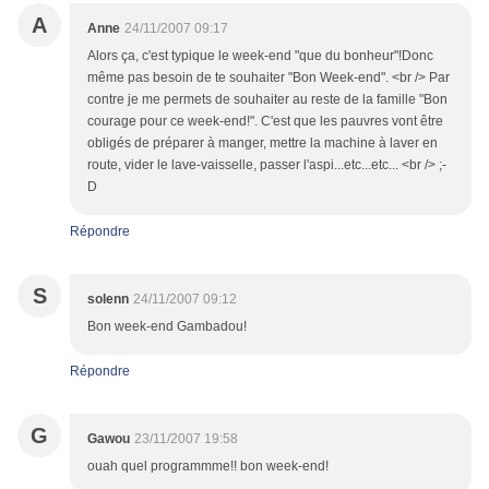
A
Anne
24/11/2007 09:17
Alors ça, c'est typique le week-end "que du bonheur"!Donc
même pas besoin de te souhaiter "Bon Week-end". <br /> Par
contre je me permets de souhaiter au reste de la famille "Bon
courage pour ce week-end!". C'est que les pauvres vont être
obligés de préparer à manger, mettre la machine à laver en
route, vider le lave-vaisselle, passer l'aspi...etc...etc... <br /> ;-
D
Répondre
S
solenn
24/11/2007 09:12
Bon week-end Gambadou!
Répondre
G
Gawou
23/11/2007 19:58
ouah quel programmme!! bon week-end!