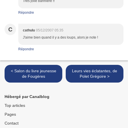
Très jolie bannière !!
Répondre
C
cathulu
05/12/2007 05:35
J'aime bien quand il y a des loups, alors je note !
Répondre
< Salon du livre jeunesse
Leurs vies éclatantes, de
de Fougères
Polet Grégoire >
Hébergé par Canalblog
Top articles
Pages
Contact