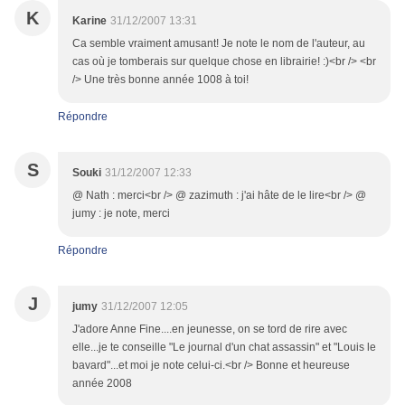
K
Karine
31/12/2007 13:31
Ca semble vraiment amusant! Je note le nom de l'auteur, au
cas où je tomberais sur quelque chose en librairie! :)<br /> <br
/> Une très bonne année 1008 à toi!
Répondre
S
Souki
31/12/2007 12:33
@ Nath : merci<br /> @ zazimuth : j'ai hâte de le lire<br /> @
jumy : je note, merci
Répondre
J
jumy
31/12/2007 12:05
J'adore Anne Fine....en jeunesse, on se tord de rire avec
elle...je te conseille "Le journal d'un chat assassin" et "Louis le
bavard"...et moi je note celui-ci.<br /> Bonne et heureuse
année 2008