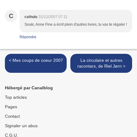
C
cathulu
31/12/2007 07:11
Souki, Anne Fine a écrit plein d'autres livres, tu vas te régaler !
Répondre
< Mes coups de coeur 2007
La circulaire et autres
racontars, de Riel Jørn >
Hébergé par Canalblog
Top articles
Pages
Contact
Signaler un abus
C.G.U.