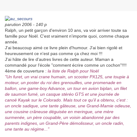
parution 2006 - 140 p
Ralph, un petit garçon d'environ 10 ans, va voir arriver toute sa
famille pour Noël. C'est vraiment n'importe quoi, comme chaque
année.
J'ai beaucoup aimé ce livre plein d'humour. J'ai bien rigolé et
heureusement ce n'est pas comme ça chez moi !!!
J'ai hâte de lire d'autres livres de cette auteur. Maman a
commandé pour l'école "comment écrire comme un cochon"!!!!
4ème de couverture :
la liste de Ralph pour Noël
"Un furet, un vrai crane humain, un scooter PX125, une toupie à
moteur, un poster du roi des grenouilles, une promenade en
ballon, une game-boy Advance, un tour en avion biplan, un filet
de saumon fumé, un casque stéréo GTS et une journée de
canoë Kayak sur le Colorado. Mais tout ce qu'il a obtenu, c'est :
un oncle sadique, une tante gâteuse, une Grand-Mamie odieuse,
une cousine crâneuse déguisée en meringue, une mère
surmenée, un père coupable, un voisin abandonné par des
parents indignes, un Grand-Père démolisseur, un oncle radin,
une tante au régime..."