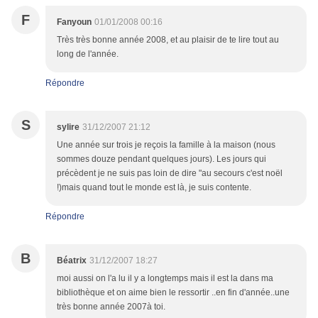
F
Fanyoun
01/01/2008 00:16
Très très bonne année 2008, et au plaisir de te lire tout au
long de l'année.
Répondre
S
sylire
31/12/2007 21:12
Une année sur trois je reçois la famille à la maison (nous
sommes douze pendant quelques jours). Les jours qui
précèdent je ne suis pas loin de dire "au secours c'est noël
!)mais quand tout le monde est là, je suis contente.
Répondre
B
Béatrix
31/12/2007 18:27
moi aussi on l'a lu il y a longtemps mais il est la dans ma
bibliothèque et on aime bien le ressortir ..en fin d'année..une
très bonne année 2007à toi.