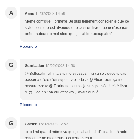
A
Anne
15/02/2008 14:59
Même com'que Florinette! Je suis tellement consciente que ce
style d'écriture est atypique que c'est un livre que je n'ose pas
prêter autour de moi alors que je l'ai beaucoup aimé.
Répondre
G
Gambadou
15/02/2008 14:58
@ Bellesahi : ah mais tu me stresses !!! si ça se trouve tu vas
passer à c^oté d'un super livre...<br /> @ Alice : bon, ça me
rassure.<br /> @ Florinette : et moi je suis passée à côté !!<br
/> @ Goelen : ah oui c'est vrai, j'avais oublié..
Répondre
G
Goelen
15/02/2008 12:53
je le lirai quand même vu que je l'ai acheté d'occasion à notre
rencontre de bloggeurs. On verra bien !!