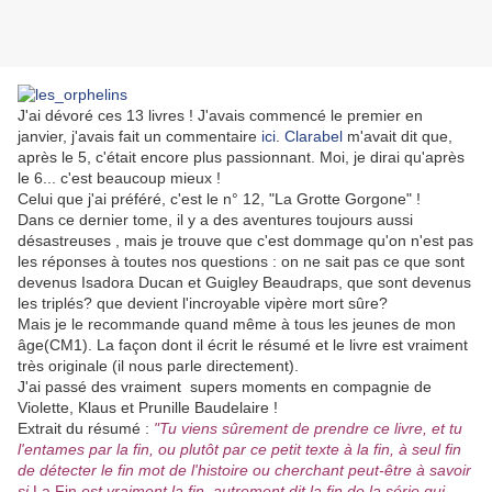
J'ai dévoré ces 13 livres ! J'avais commencé le premier en
janvier, j'avais fait un commentaire
ici
.
Clarabel
m'avait dit que,
après le 5, c'était encore plus passionnant. Moi, je dirai qu'après
le 6... c'est beaucoup mieux !
Celui que j'ai préféré, c'est le n° 12, "La Grotte Gorgone" !
Dans ce dernier tome, il y a des aventures toujours aussi
désastreuses , mais je trouve que c'est dommage qu'on n'est pas
les réponses à toutes nos questions : on ne sait pas ce que sont
devenus Isadora Ducan et Guigley Beaudraps, que sont devenus
les triplés? que devient l'incroyable vipère mort sûre?
Mais je le recommande quand même à tous les jeunes de mon
âge(CM1). La façon dont il écrit le résumé et le livre est vraiment
très originale (il nous parle directement).
J'ai passé des vraiment supers moments en compagnie de
Violette, Klaus et Prunille Baudelaire !
Extrait du résumé :
"Tu viens sûrement de prendre ce livre, et tu
l'entames par la fin, ou plutôt par ce petit texte à la fin, à seul fin
de détecter le fin mot de l'histoire ou cherchant peut-être à savoir
si
La Fin
est vraiment la fin, autrement dit la fin de la série qui