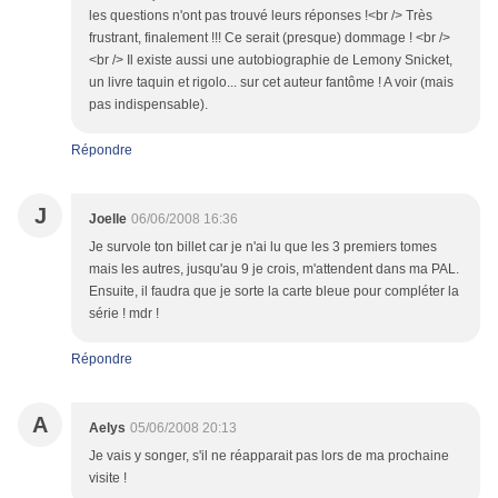
les questions n'ont pas trouvé leurs réponses !<br /> Très
frustrant, finalement !!! Ce serait (presque) dommage ! <br />
<br /> Il existe aussi une autobiographie de Lemony Snicket,
un livre taquin et rigolo... sur cet auteur fantôme ! A voir (mais
pas indispensable).
Répondre
J
Joelle
06/06/2008 16:36
Je survole ton billet car je n'ai lu que les 3 premiers tomes
mais les autres, jusqu'au 9 je crois, m'attendent dans ma PAL.
Ensuite, il faudra que je sorte la carte bleue pour compléter la
série ! mdr !
Répondre
A
Aelys
05/06/2008 20:13
Je vais y songer, s'il ne réapparait pas lors de ma prochaine
visite !