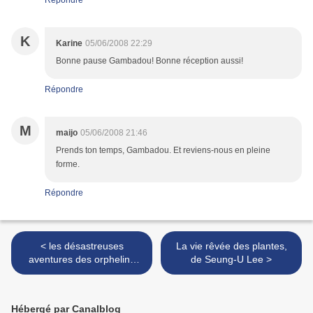
Répondre
K
Karine
05/06/2008 22:29
Bonne pause Gambadou! Bonne réception aussi!
Répondre
M
maijo
05/06/2008 21:46
Prends ton temps, Gambadou. Et reviens-nous en pleine
forme.
Répondre
< les désastreuses
La vie rêvée des plantes,
aventures des orphelins
de Seung-U Lee >
Baudelaires, de Snicket
Lemony
Hébergé par Canalblog