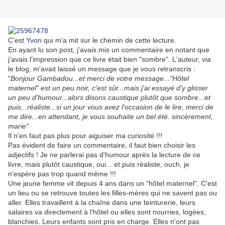
C'est
Yvon
qui m'a mit sur le chemin de cette lecture.
En ayant lu son post, j'avais mis un commentaire en notant que
j'avais l'impression que ce livre était bien "sombre". L'auteur, via
le blog, m'avait laissé un message que je vous retranscris :
"
Bonjour Gambadou...et merci de votre message..."Hôtel
maternel" est un peu noir, c'est sûr...mais j'ai essayé d'y glisser
un peu d'humour...alors disons caustique plutôt que sombre...et
puis...réaliste...si un jour vous avez l'occasion de le lire, merci de
me dire...en attendant, je vous souhaite un bel été. sincèrement,
marie"
Il n'en faut pas plus pour aiguiser ma curiosité !!!
Pas évident de faire un commentaire, il faut bien choisir les
adjectifs ! Je ne parlerai pas d'humour après la lecture de ce
livre, mais plutôt caustique, oui... et puis réaliste, ouch, je
n'espère pas trop quand même !!!
Une jeune femme vit depuis 4 ans dans un "hôtel maternel". C'est
un lieu ou se retrouve toutes les filles-mères qui ne savent pas ou
aller. Elles travaillent à la chaîne dans une teinturerie, leurs
salaires va directement à l'hôtel ou elles sont nourries, logées,
blanchies. Leurs enfants sont pris en charge. Elles n'ont pas