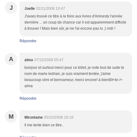
J
Joelle
02/11/2008 10:47
J'avais trouvé ce titre à la foire aux livres d'Amnesty l'année
dernière ... un coup de chance car il est apparemment difficile
à trouver ! Mais bien sûr, je ne l'ai encore pas lu ;) mdr !
Répondre
A
alma
07/10/2008 05:47
bonjour et surtout merci pour ce billet, je note tout de suite le
nom de marie ledrian, je suis vraiment tentée, j'aime
beaucoup olmi et bennameur, merci encore! à bientôt<br />
alma
Répondre
M
Mirontaine
05/10/2008 18:18
Il me tente bien ce titre...