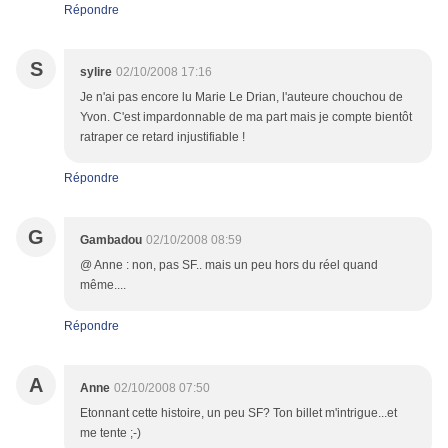
Répondre
S
sylire
02/10/2008 17:16
Je n'ai pas encore lu Marie Le Drian, l'auteure chouchou de
Yvon. C'est impardonnable de ma part mais je compte bientôt
ratraper ce retard injustifiable !
Répondre
G
Gambadou
02/10/2008 08:59
@ Anne : non, pas SF.. mais un peu hors du réel quand
même....
Répondre
A
Anne
02/10/2008 07:50
Etonnant cette histoire, un peu SF? Ton billet m'intrigue...et
me tente ;-)