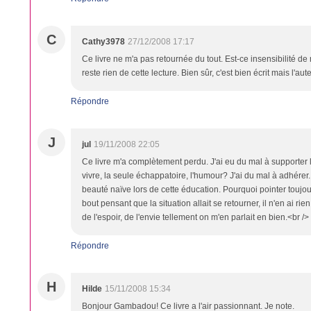
C
Cathy3978
27/12/2008 17:17
Ce livre ne m'a pas retournée du tout. Est-ce insensibilité de m
reste rien de cette lecture. Bien sûr, c'est bien écrit mais l'a
Répondre
J
jul
19/11/2008 22:05
Ce livre m'a complètement perdu. J'ai eu du mal à supporter le
vivre, la seule échappatoire, l'humour? J'ai du mal à adhérer.
beauté naïve lors de cette éducation. Pourquoi pointer toujour
bout pensant que la situation allait se retourner, il n'en ai rien
de l'espoir, de l'envie tellement on m'en parlait en bien.<br /
Répondre
H
Hilde
15/11/2008 15:34
Bonjour Gambadou! Ce livre a l'air passionnant. Je note.