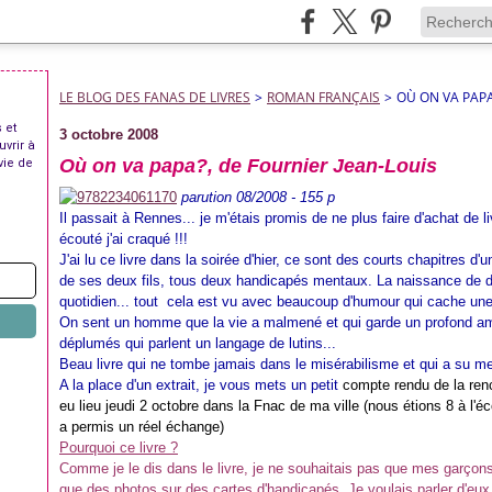
LE BLOG DES FANAS DE LIVRES
>
ROMAN FRANÇAIS
>
OÙ ON VA PAPA
 et
3 octobre 2008
uvrir à
Où on va papa?, de Fournier Jean-Louis
vie de
parution 08/2008 - 155 p
Il passait à Rennes... je m'étais promis de ne plus faire d'achat de liv
écouté j'ai craqué !!!
J'ai lu ce livre dans la soirée d'hier, ce sont des courts chapitres 
de ses deux fils, tous deux handicapés mentaux. La naissance de de
quotidien... tout cela est vu avec beaucoup d'humour qui cache une
On sent un homme que la vie a malmené et qui garde un profond am
déplumés qui parlent un langage de lutins...
Beau livre qui ne tombe jamais dans le misérabilisme et qui a su me
A la place d'un extrait, je vous mets un petit
compte rendu de la renc
eu lieu jeudi 2 octobre dans la Fnac de ma ville (nous étions 8 à l'éc
a permis un réel échange)
Pourquoi ce livre ?
Comme je le dis dans le livre, je ne souhaitais pas que mes garçon
que des photos sur des cartes d'handicapés. Je voulais parler d'eux,