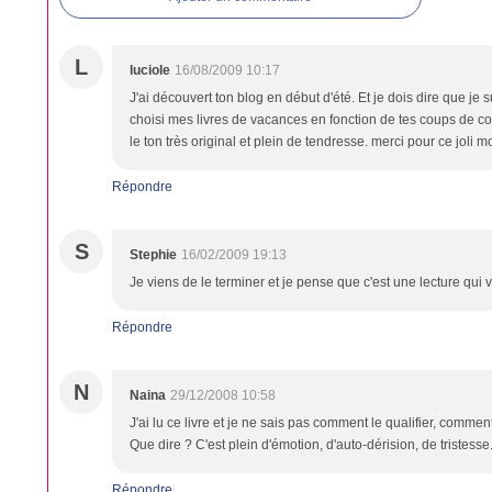
L
luciole
16/08/2009 10:17
J'ai découvert ton blog en début d'été. Et je dois dire que je 
choisi mes livres de vacances en fonction de tes coups de co
le ton très original et plein de tendresse. merci pour ce joli m
Répondre
S
Stephie
16/02/2009 19:13
Je viens de le terminer et je pense que c'est une lecture q
Répondre
N
Naina
29/12/2008 10:58
J'ai lu ce livre et je ne sais pas comment le qualifier, comment
Que dire ? C'est plein d'émotion, d'auto-dérision, de tristesse.
Répondre