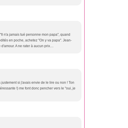
 "Il n'a jamais tué personne mon papa", quand
 édités en poche, achetez "On y va papa". Jean-
d'amour. A ne rater à aucun prix....
ustement si j'avais envie de le lire ou non ! Ton
ntéressante !) me font donc pencher vers le "oui, je