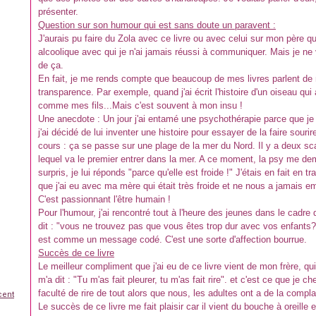
présenter.
Question sur son humour qui est sans doute un paravent :
J'aurais pu faire du Zola avec ce livre ou avec celui sur mon père qui
alcoolique avec qui je n'ai jamais réussi à communiquer. Mais je ne
de ça.
En fait, je me rends compte que beaucoup de mes livres parlent de
transparence. Par exemple, quand j'ai écrit l'histoire d'un oiseau qui 
comme mes fils...Mais c'est souvent à mon insu !
Une anecdote : Un jour j'ai entamé une psychothérapie parce que je n'
j'ai décidé de lui inventer une histoire pour essayer de la faire sourir
cours : ça se passe sur une plage de la mer du Nord. Il y a deux sc
lequel va le premier entrer dans la mer. A ce moment, la psy me dem
surpris, je lui réponds "parce qu'elle est froide !" J'étais en fait en 
que j'ai eu avec ma mère qui était très froide et ne nous a jamais e
C'est passionnant l'être humain !
Pour l'humour, j'ai rencontré tout à l'heure des jeunes dans le cadre
dit : "vous ne trouvez pas que vous êtes trop dur avec vos enfants?" M
est comme un message codé. C'est une sorte d'affection bourrue.
Succès de ce livre
Le meilleur compliment que j'ai eu de ce livre vient de mon frère, qui n
m'a dit : "Tu m'as fait pleurer, tu m'as fait rire". et c'est ce que je
faculté de rire de tout alors que nous, les adultes ont a de la comp
cent
Le succès de ce livre me fait plaisir car il vient du bouche à oreille 