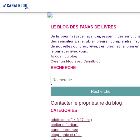
LE BLOG DES FANAS DE LIVRES
Je lis pour m'évader, avancer, ressentir des émotions
des sensations, rire, vibrer, pleurer, comprendre, m'o
de nouvelles cultures, rêver, trembler... et j'ai bien en
le partager avec vous.
Accueil du blog
Créer un blog avec CanalBlog
RECHERCHE
Contacter le propriétaire du blog
CATEGORIES
adolescent (14 à 17 ans)
atelier d'écriture
bande dessinée
biographie et récit
bric à brac