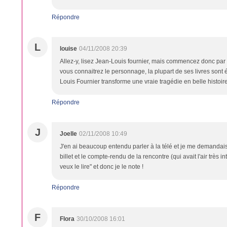
Répondre
L
louise
04/11/2008 20:39
Allez-y, lisez Jean-Louis fournier, mais commencez donc par
vous connaitrez le personnage, la plupart de ses livres sont
Louis Fournier transforme une vraie tragédie en belle histoire 
Répondre
J
Joelle
02/11/2008 10:49
J'en ai beaucoup entendu parler à la télé et je me demandais j
billet et le compte-rendu de la rencontre (qui avait l'air très i
veux le lire" et donc je le note !
Répondre
F
Flora
30/10/2008 16:01