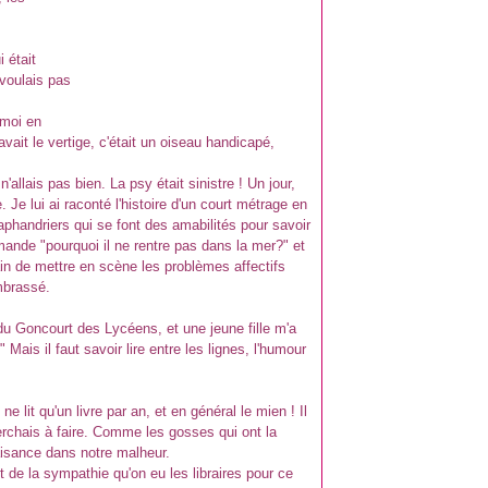
 était
 voulais pas
 moi en
avait le vertige, c'était un oiseau handicapé,
allais pas bien. La psy était sinistre ! Un jour,
e. Je lui ai raconté l'histoire d'un court métrage en
aphandriers qui se font des amabilités pour savoir
ande "pourquoi il ne rentre pas dans la mer?" et
train de mettre en scène les problèmes affectifs
mbrassé.
 du Goncourt des Lycéens, et une jeune fille m'a
ais il faut savoir lire entre les lignes, l'humour
e lit qu'un livre par an, et en général le mien ! Il
 cherchais à faire. Comme les gosses qui ont la
laisance dans notre malheur.
et de la sympathie qu'on eu les libraires pour ce