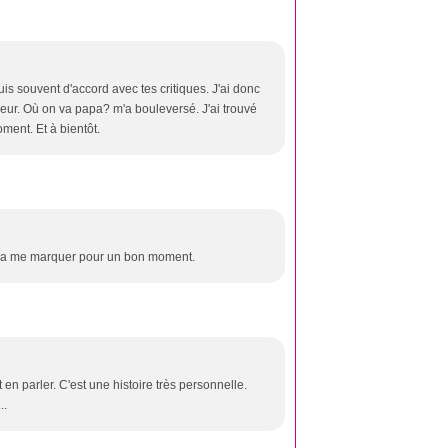
suis souvent d'accord avec tes critiques. J'ai donc
eur. Où on va papa? m'a bouleversé. J'ai trouvé
oment. Et à bientôt.
ui va me marquer pour un bon moment.
 en parler. C'est une histoire très personnelle.
..