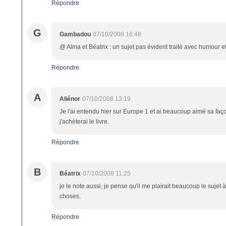
Répondre
G
Gambadou
07/10/2008 16:48
@ Alma et Béatrix : un sujet pas évident traité avec humour et
Répondre
A
Aliénor
07/10/2008 13:19
Je l'ai entendu hier sur Europe 1 et ai beaucoup aimé sa faço
j'achèterai le livre.
Répondre
B
Béatrix
07/10/2008 11:25
je le note aussi, je pense qu'il me plairait beaucoup le sujet à l
choses.
Répondre