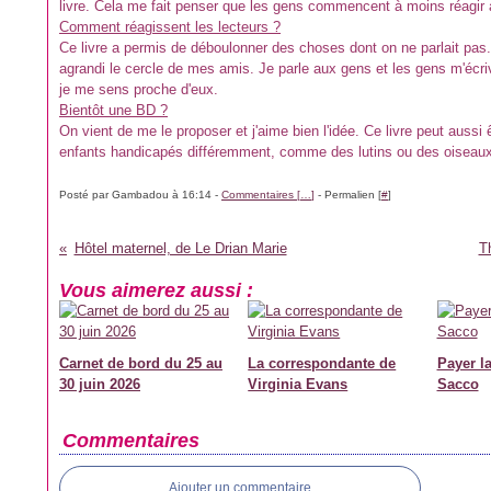
livre. Cela me fait penser que les gens commencent à moins réagir a
Comment réagissent les lecteurs ?
Ce livre a permis de déboulonner des choses dont on ne parlait pas.
agrandi le cercle de mes amis. Je parle aux gens et les gens m'écri
je me sens proche d'eux.
Bientôt une BD ?
On vient de me le proposer et j'aime bien l'idée. Ce livre peut auss
enfants handicapés différemment, comme des lutins ou des oiseaux
Posté par Gambadou à 16:14 -
Commentaires [
…
]
- Permalien [
#
]
Hôtel maternel, de Le Drian Marie
T
Vous aimerez aussi :
Carnet de bord du 25 au
La correspondante de
Payer la
30 juin 2026
Virginia Evans
Sacco
Commentaires
Ajouter un commentaire