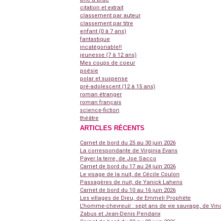
citation et extrait
classement par auteur
classement par titre
enfant (0 à 7 ans)
fantastique
incatégoriable!!
jeunesse (7 à 12 ans)
Mes coups de coeur
poésie
polar et suspense
pré-adolescent (12 à 15 ans)
roman étranger
roman français
science-fiction
théâtre
ARTICLES RÉCENTS
Carnet de bord du 25 au 30 juin 2026
La correspondante de Virginia Evans
Payer la terre, de Joe Sacco
Carnet de bord du 17 au 24 juin 2026
Le visage de la nuit, de Cécile Coulon
Passagères de nuit, de Yanick Lahens
Carnet de bord du 10 au 16 juin 2026
Les villages de Dieu, de Emmeli Prophète
L'homme-chevreuil : sept ans de vie sauvage, de Vin
Zabus et Jean-Denis Pendanx