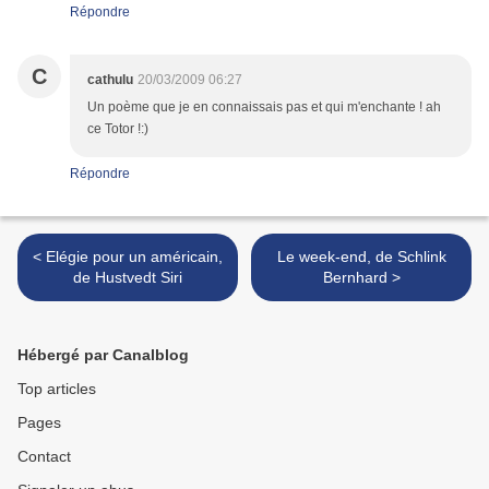
Répondre
C
cathulu
20/03/2009 06:27
Un poème que je en connaissais pas et qui m'enchante ! ah
ce Totor !:)
Répondre
< Elégie pour un américain,
Le week-end, de Schlink
de Hustvedt Siri
Bernhard >
Hébergé par Canalblog
Top articles
Pages
Contact