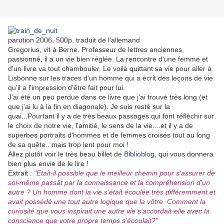
parution 2006, 500p, traduit de l'allemand
Gregorius, vit à Berne. Professeur de lettres anciennes,
passionné, il a un vie bien réglée. La rencontre d'une femme et
d'un livre va tout chambouler. Le voilà quittant sa vie pour aller à
Lisbonne sur les traces d'un homme qui a écrit des leçons de vie
qu'il a l'impression d'être fait pour lui.
J'ai été un peu perdue dans ce livre que j'ai trouvé très long (et
que j'ai lu à la fin en diagonale). Je suis resté sur la
quai...Pourtant il y a de très beaux passages qui font réfléchir sur
le choix de notre vie, l'amitié, le sens de la vie....et il y a de
superbes portraits d'hommes et de femmes croisés tout au long
de sa quête.. mais trop lent pour moi !
Allez plutôt voir le très beau billet de
Biblioblog
, qui vous donnera
bien plus envie de le lire !
Extrait :
"Etait-il possible que le meilleur chemin pour s'assurer de
soi-même passât par la connaissance et la compréhension d'un
autre ? Un homme dont la vie s'était écoulée très différemment et
avait possédé une tout autre logique que la vôtre Comment la
curiosité que vous inspirait une autre vie
s'accordait-elle
avec la
conscience que votre propre temps s'écoulait?"