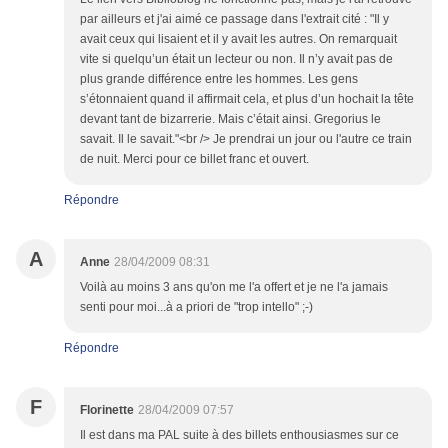
par ailleurs et j'ai aimé ce passage dans l'extrait cité : "Il y
avait ceux qui lisaient et il y avait les autres. On remarquait
vite si quelqu’un était un lecteur ou non. Il n’y avait pas de
plus grande différence entre les hommes. Les gens
s’étonnaient quand il affirmait cela, et plus d’un hochait la tête
devant tant de bizarrerie. Mais c’était ainsi. Gregorius le
savait. Il le savait."<br /> Je prendrai un jour ou l'autre ce train
de nuit. Merci pour ce billet franc et ouvert.
Répondre
A
Anne
28/04/2009 08:31
Voilà au moins 3 ans qu'on me l'a offert et je ne l'a jamais
senti pour moi...à a priori de "trop intello" ;-)
Répondre
F
Florinette
28/04/2009 07:57
Il est dans ma PAL suite à des billets enthousiasmes sur ce