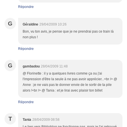
Répondre
G
Géraldine
29/04/2009 10:26
Bon, vu ton avis, je pense que je ne prendrai pas ce train là
non plus !
Répondre
G
gambadou
28/04/2009 11:48
@ Florinette : il y a quelques livres comme ça ou j'ai
l'impression d'être la seule à ne pas avoir apprécier...<br /> @
Anne : je ne vais pas te donner envie de le sortir de ta pile
alors !<br /> @ Tania : et je lirai avec plaisir ton billet
Répondre
T
Tania
28/04/2009 08:58
Le lien vers Biblioblog ne fonctionne pas, mais je l'ai retrouvé