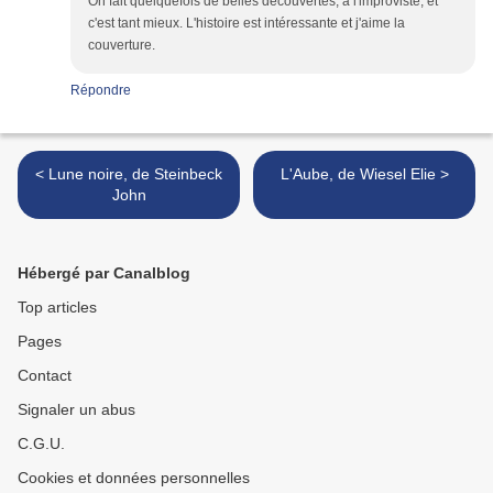
On fait quelquefois de belles découvertes, à l'improviste, et
c'est tant mieux. L'histoire est intéressante et j'aime la
couverture.
Répondre
< Lune noire, de Steinbeck
L'Aube, de Wiesel Elie >
John
Hébergé par Canalblog
Top articles
Pages
Contact
Signaler un abus
C.G.U.
Cookies et données personnelles