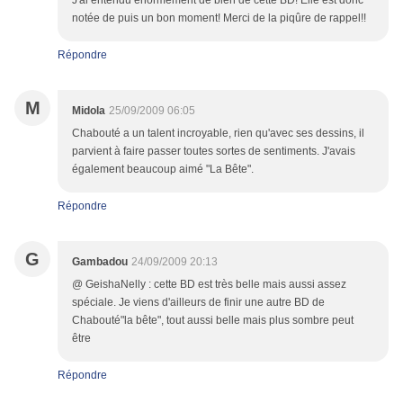
J'ai entendu énormément de bien de cette BD! Elle est donc
notée de puis un bon moment! Merci de la piqûre de rappel!!
Répondre
M
Midola
25/09/2009 06:05
Chabouté a un talent incroyable, rien qu'avec ses dessins, il
parvient à faire passer toutes sortes de sentiments. J'avais
également beaucoup aimé "La Bête".
Répondre
G
Gambadou
24/09/2009 20:13
@ GeishaNelly : cette BD est très belle mais aussi assez
spéciale. Je viens d'ailleurs de finir une autre BD de
Chabouté"la bête", tout aussi belle mais plus sombre peut
être
Répondre