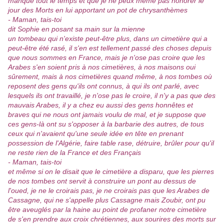
manque tout le temps et que je ne peux même pas honorer le
jour des Morts en lui apportant un pot de chrysanthèmes
- Maman, tais-toi
dit Sophie en posant sa main sur la mienne
un tombeau qui n'existe peut-être plus, dans un cimetière qui a
peut-être été rasé, il s'en est tellement passé des choses depuis
que nous sommes en France, mais je n'ose pas croire que les
Arabes s'en soient pris à nos cimetières, à nos maisons oui
sûrement, mais à nos cimetières quand même, à nos tombes où
reposent des gens qu'ils ont connus, à qui ils ont parlé, avec
lesquels ils ont travaillé, je n'ose pas le croire, il n'y a pas que des
mauvais Arabes, il y a chez eu aussi des gens honnêtes et
braves qui ne nous ont jamais voulu de mal, et je suppose que
ces gens-là ont su s'opposer à la barbarie des autres, de tous
ceux qui n'avaient qu'une seule idée en tête en prenant
possession de l'Algérie, faire table rase, détruire, brûler pour qu'il
ne reste rien de la France et des Français
- Maman, tais-toi
et même si on le disait que le cimetière a disparu, que les pierres
de nos tombes ont servit à construire un pont au dessus de
l'oued, je ne le croirais pas, je ne croirais pas que les Arabes de
Cassagne, qui ne s'appelle plus Cassagne mais Zoubir, ont pu
être aveuglés par la haine au point de profaner notre cimetière
de s'en prendre aux croix chrétiennes, aux sourires des morts sur