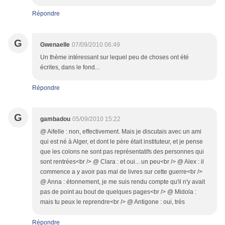
Répondre
G
Gwenaelle
07/09/2010 06:49
Un thème intéressant sur lequel peu de choses ont été
écrites, dans le fond...
Répondre
G
gambadou
05/09/2010 15:22
@ Aifelle : non, effectivement. Mais je discutais avec un ami
qui est né à Alger, et dont le père était instituteur, et je pense
que les colons ne sont pas représentatifs des personnes qui
sont rentrées<br /> @ Clara : et oui... un peu<br /> @ Alex : il
commence a y avoir pas mal de livres sur cette guerre<br />
@ Anna : étonnement, je me suis rendu compte qu'il n'y avait
pas de point au bout de quelques pages<br /> @ Midola :
mais tu peux le reprendre<br /> @ Antigone : oui, très
Répondre