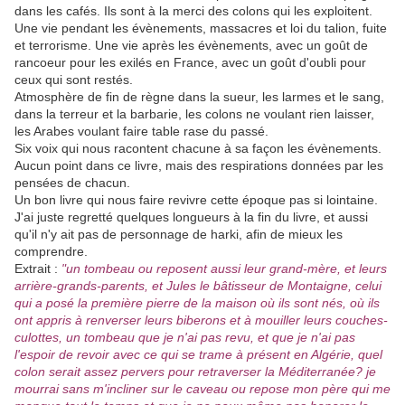
dans les cafés. Ils sont à la merci des colons qui les exploitent.
Une vie pendant les évènements, massacres et loi du talion, fuite
et terrorisme. Une vie après les évènements, avec un goût de
rancoeur pour les exilés en France, avec un goût d'oubli pour
ceux qui sont restés.
Atmosphère de fin de règne dans la sueur, les larmes et le sang,
dans la terreur et la barbarie, les colons ne voulant rien laisser,
les Arabes voulant faire table rase du passé.
Six voix qui nous racontent chacune à sa façon les évènements.
Aucun point dans ce livre, mais des respirations données par les
pensées de chacun.
Un bon livre qui nous faire revivre cette époque pas si lointaine.
J'ai juste regretté quelques longueurs à la fin du livre, et aussi
qu'il n'y ait pas de personnage de harki, afin de mieux les
comprendre.
Extrait :
"un tombeau ou reposent aussi leur grand-mère, et leurs
arrière-grands-parents, et Jules le bâtisseur de Montaigne, celui
qui a posé la première pierre de la maison où ils sont nés, où ils
ont appris à renverser leurs biberons et à mouiller leurs couches-
culottes, un tombeau que je n'ai pas revu, et que je n'ai pas
l'espoir de revoir avec ce qui se trame à présent en Algérie, quel
colon serait assez pervers pour retraverser la Méditerranée? je
mourrai sans m'incliner sur le caveau ou repose mon père qui me