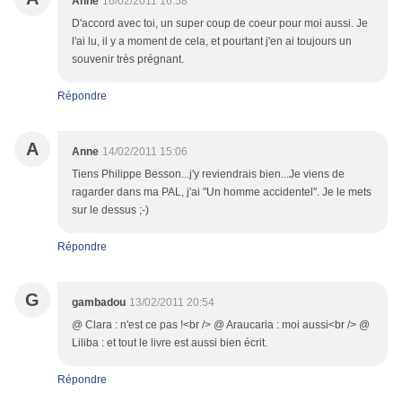
Anne
16/02/2011 16:58
D'accord avec toi, un super coup de coeur pour moi aussi. Je
l'ai lu, il y a moment de cela, et pourtant j'en ai toujours un
souvenir très prégnant.
Répondre
A
Anne
14/02/2011 15:06
Tiens Philippe Besson...j'y reviendrais bien...Je viens de
ragarder dans ma PAL, j'ai "Un homme accidentel". Je le mets
sur le dessus ;-)
Répondre
G
gambadou
13/02/2011 20:54
@ Clara : n'est ce pas !<br /> @ Araucaria : moi aussi<br /> @
Liliba : et tout le livre est aussi bien écrit.
Répondre