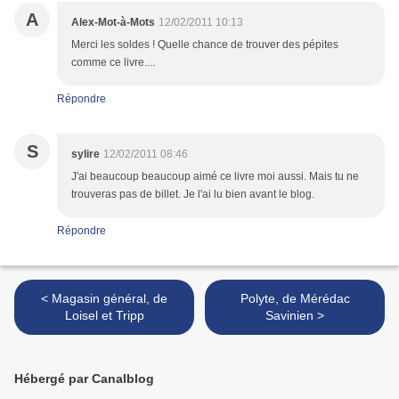
A
Alex-Mot-à-Mots
12/02/2011 10:13
Merci les soldes ! Quelle chance de trouver des pépites
comme ce livre....
Répondre
S
sylire
12/02/2011 08:46
J'ai beaucoup beaucoup aimé ce livre moi aussi. Mais tu ne
trouveras pas de billet. Je l'ai lu bien avant le blog.
Répondre
< Magasin général, de
Polyte, de Mérédac
Loisel et Tripp
Savinien >
Hébergé par Canalblog