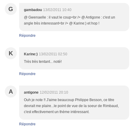
G
gambadou
13/02/2011 10:40
@ Gwenaelle : il vaut le coup<br /> @ Antigone : c'est un
angle très interessant<br /> @ Karine:) et hop !
Répondre
K
Karine:)
13/02/2011 02:50
Très très tentant... noté!
Répondre
A
antigone
12/02/2011 20:10
Ouh je note !! J'aime beaucoup Philippe Besson, ce titre
devrait me plaire...le point de vue de la soeur de Rimbaud,
c'est effectivement un thème intéressant.
Répondre