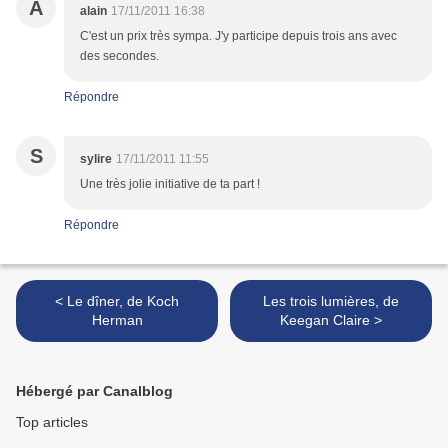
A
alain
17/11/2011 16:38
C'est un prix très sympa. J'y participe depuis trois ans avec
des secondes.
Répondre
S
sylire
17/11/2011 11:55
Une très jolie initiative de ta part !
Répondre
< Le dîner, de Koch
Les trois lumières, de
Herman
Keegan Claire >
Hébergé par Canalblog
Top articles