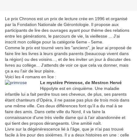
Le prix Chronos est un prix de lecture crée en 1996 et organisé
par la Fondation Nationale de Gérontologie. Il propose aux
participants de lire des ouvrages ayant pour thème des relations
entre les générations, le parcours de vie, la vieillesse ... J'ai
inscrit mon collège pour la catégorie 6eme - 5eme.
Comme le prix est tourné vers les "anciens", je leur ai proposé de
faire lire les livres à leurs grands parents (beaucoup vivent dans
la région) ou des voisins..., et de les inviter un jour à discuter des
livres au collège... J'attends de voir ce que cela va donner, mais
ça a eu l'air de leur plaire.
Voici les 4 romans en lice :
Le mystère Primrose, de Mestron Hervé
Hippolyte est en cinquième. Une maladie
infantile lui a fait perdre tous ses cheveux, de plus, ses parents
étant chanteurs d'Opéra, il ne passe pas plus de trois mois dans
une même ville. Ces deux différences font qu'il a du mal à se
faire des amis. Dans cette ville du Nord, il va faire la
connaissance d'une très vieille dame qui à l'air abandonnée et
qui tient des propos dérangeants. Une amitié naît.
Livre sur la dégénérescence lié à l'âge, que je n'ai pas trouvé
facile à lire pour des sixièmes. Il y a deux histoires en une : celle