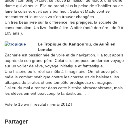
ancien camping. A côté, se trouve la maison de Mado, une vieille
dame qui vit seule. Elle ne prend plus la peine de s'habiller ou de
faire la cuisine, et vit sans bonheur. Sako et Mado vont se
rencontrer et leurs vies va s'en trouver changées.
Un très beau livre sur la différence, les préjugés, la société de
consommation. Un livre facile à lire. A offrir (noté derrière : de 9 à
109 ans ).
Le Tropique du Kangourou, de Aurélien
Loncke
Zacharie est passionnée de voile et de navigation. Il a tout appris
auprès de son grand-père. Celui-ci lui propose un dernier voyage
sur un voilier de rêve, voyage initiatique et fantastique.
Une histoire ou le réel se mêle à l'imaginaire. On retrouve pèle-
mêle le combat mythique contre les chasseurs de baleines, les
attaques de pirates et une tempête prodigieuse et magique.
J'ai eu du mal à rentrer dans cette histoire abracadabrante, mais
les élèves aiment beaucoup le fantastique....
Vote le 15 avril, résulat mi-mai 2012 !
Partager