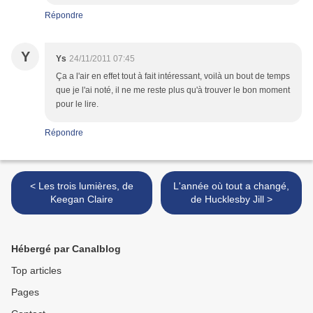
Répondre
Y
Ys
24/11/2011 07:45
Ça a l'air en effet tout à fait intéressant, voilà un bout de temps
que je l'ai noté, il ne me reste plus qu'à trouver le bon moment
pour le lire.
Répondre
< Les trois lumières, de
L'année où tout a changé,
Keegan Claire
de Hucklesby Jill >
Hébergé par Canalblog
Top articles
Pages