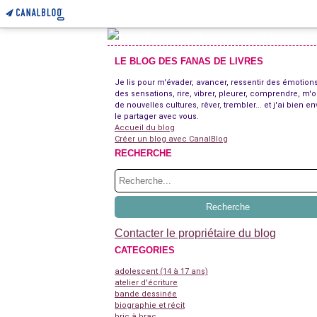
LE BLOG DES FANAS DE LIVRES
Je lis pour m'évader, avancer, ressentir des émotions
des sensations, rire, vibrer, pleurer, comprendre, m'o
de nouvelles cultures, rêver, trembler... et j'ai bien en
le partager avec vous.
Accueil du blog
Créer un blog avec CanalBlog
RECHERCHE
Contacter le propriétaire du blog
CATEGORIES
adolescent (14 à 17 ans)
atelier d'écriture
bande dessinée
biographie et récit
bric à brac