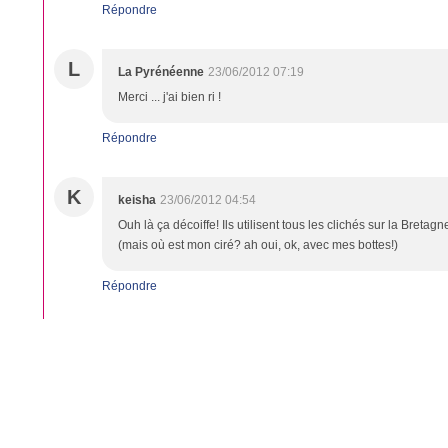
Répondre
L
La Pyrénéenne
23/06/2012 07:19
Merci ... j'ai bien ri !
Répondre
K
keisha
23/06/2012 04:54
Ouh là ça décoiffe! Ils utilisent tous les clichés sur la Bretagne et
(mais où est mon ciré? ah oui, ok, avec mes bottes!)
Répondre