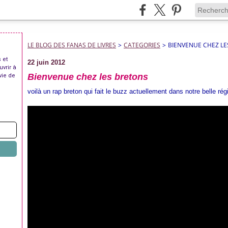
LE BLOG DES FANAS DE LIVRES
>
CATEGORIES
>
BIENVENUE CHEZ LE
 et
22 juin 2012
uvrir à
Bienvenue chez les bretons
vie de
voilà un rap breton qui fait le buzz actuellement dans notre belle rég