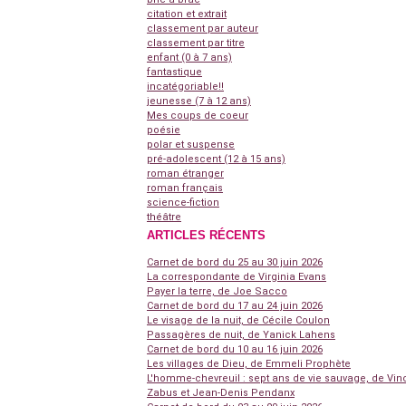
citation et extrait
classement par auteur
classement par titre
enfant (0 à 7 ans)
fantastique
incatégoriable!!
jeunesse (7 à 12 ans)
Mes coups de coeur
poésie
polar et suspense
pré-adolescent (12 à 15 ans)
roman étranger
roman français
science-fiction
théâtre
ARTICLES RÉCENTS
Carnet de bord du 25 au 30 juin 2026
La correspondante de Virginia Evans
Payer la terre, de Joe Sacco
Carnet de bord du 17 au 24 juin 2026
Le visage de la nuit, de Cécile Coulon
Passagères de nuit, de Yanick Lahens
Carnet de bord du 10 au 16 juin 2026
Les villages de Dieu, de Emmeli Prophète
L'homme-chevreuil : sept ans de vie sauvage, de Vin
Zabus et Jean-Denis Pendanx