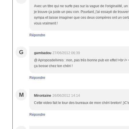
Avec un titre qui ne surfe pas sur la vague de l'originalité, 
je trouve ça juste un peu con. Pourtant, j'ai essayé de trouver
sympa et laisse imaginer que ces deux compères ont un certain
vous vraiment !
Répondre
G
gambadou
27/06/2012 06:39
@ Aproposdelivres : non, pas très bonne pub en effet !<br /> <
ça bosse chez ton chéri !
Répondre
M
Mirontaine
26/06/2012 14:14
Cette video fait le tour des bureaux de mon chéri breton! ;)C'e
Répondre