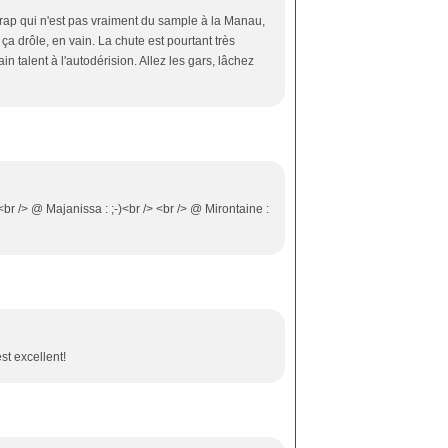
un rap qui n'est pas vraiment du sample à la Manau,
 ça drôle, en vain. La chute est pourtant très
 talent à l'autodérision. Allez les gars, lâchez
br /> @ Majanissa : ;-)<br /> <br /> @ Mirontaine :
st excellent!