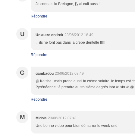
Je connais la Bretagne, j'y ai cuit aussi!
Répondre
U
Un autre endroit
23/06/2012 18:49
... ils ne font pas dans la crêpe dentelle !!!!!
Répondre
G
gambadou
23/06/2012 08:49
@ Keisha : mais prend aussi ta crème solaire, le temps est c
Pyrénéenne : à prendre au troisième degrés !<br /> <br /> @ 
Répondre
M
Midola
23/06/2012 07:41
Une bonne video pour bien démarrer le week-end !