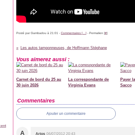
Posté par Gambadou à 21:01 -
Commentaires [
…
]
- Permalien [
#
]
Les autos tamponneuses, de Hoffmann Stéphane
Vous aimerez aussi :
Carnet de bord du 25 au
La correspondante de
Payer la
30 juin 2026
Virginia Evans
Sacco
Commentaires
Ajouter un commentaire
cent
A
Artos
06/07/2012 20:43