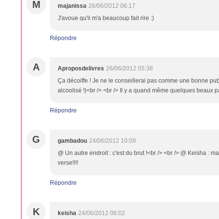
M
majanissa
26/06/2012 06:17
J'avoue qu'il m'a beaucoup fait rire :)
Répondre
A
Aproposdelivres
26/06/2012 05:38
Ça décoiffe ! Je ne le conseillerai pas comme une bonne pub p
alcoolisé !)<br /> <br /> Il y a quand même quelques beaux 
Répondre
G
gambadou
24/06/2012 10:09
@ Un autre endroit : c'est du brut !<br /> <br /> @ Keisha : mais
verse!!!!
Répondre
K
keisha
24/06/2012 06:02