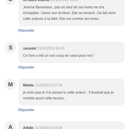
Un autre endroit
21/10/2012 10:09
Jeanne Benameur...pas un seul de ses livres ne m'a
échappée. J'aime son écriture. Elle se ressent. J'ai fait venir
cette auteure à la bibli. Elle est comme ses livres.
Répondre
S
saxaoul
21/10/2012 08:41
Ce livre a été un vrai coup de cœur pour moi !
Répondre
M
Midola
21/10/2012 07:36
je crois que je n'ai jamais lu cette auteur... Il faudrait que je
comble aussi cette lacune...
Répondre
A
Aifelle
21/10/2012 04:48