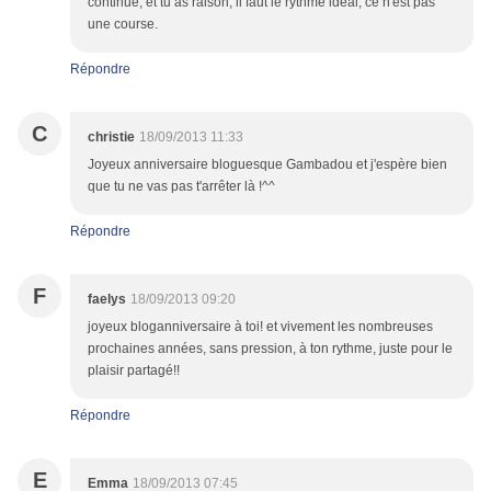
continue, et tu as raison, il faut le rythme idéal, ce n'est pas
une course.
Répondre
C
christie
18/09/2013 11:33
Joyeux anniversaire bloguesque Gambadou et j'espère bien
que tu ne vas pas t'arrêter là !^^
Répondre
F
faelys
18/09/2013 09:20
joyeux bloganniversaire à toi! et vivement les nombreuses
prochaines années, sans pression, à ton rythme, juste pour le
plaisir partagé!!
Répondre
E
Emma
18/09/2013 07:45