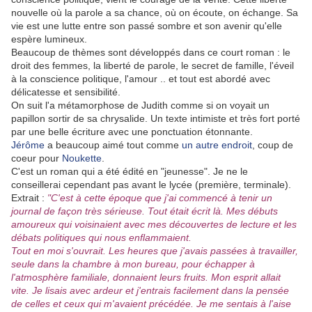
nouvelle où la parole a sa chance, où on écoute, on échange. Sa
vie est une lutte entre son passé sombre et son avenir qu'elle
espère lumineux.
Beaucoup de thèmes sont développés dans ce court roman : le
droit des femmes, la liberté de parole, le secret de famille, l'éveil
à la conscience politique, l'amour .. et tout est abordé avec
délicatesse et sensibilité.
On suit l'a métamorphose de Judith comme si on voyait un
papillon sortir de sa chrysalide. Un texte intimiste et très fort porté
par une belle écriture avec une ponctuation étonnante.
Jérôme
a beaucoup aimé tout comme
un autre endroit
, coup de
coeur pour
Noukette
.
C'est un roman qui a été édité en "jeunesse". Je ne le
conseillerai cependant pas avant le lycée (première, terminale).
Extrait :
"C'est à cette époque que j'ai commencé à tenir un
journal de façon très sérieuse. Tout était écrit là. Mes débuts
amoureux qui voisinaient avec mes découvertes de lecture et les
débats politiques qui nous enflammaient.
Tout en moi s'ouvrait. Les heures que j'avais passées à travailler,
seule dans la chambre à mon bureau, pour échapper à
l'atmosphère familiale, donnaient leurs fruits. Mon esprit allait
vite. Je lisais avec ardeur et j'entrais facilement dans la pensée
de celles et ceux qui m'avaient précédée. Je me sentais à l'aise