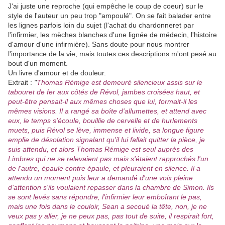
J'ai juste une reproche (qui empêche le coup de coeur) sur le
style de l'auteur un peu trop "ampoulé". On se fait balader entre
les lignes parfois loin du sujet (l'achat du chardonneret par
l'infirmier, les mèches blanches d'une lignée de médecin, l'histoire
d'amour d'une infirmière). Sans doute pour nous montrer
l'importance de la vie, mais toutes ces descriptions m'ont pesé au
bout d'un moment.
Un livre d'amour et de douleur.
Extrait :
"
Thomas Rémige est demeuré silencieux assis sur le
tabouret de fer aux côtés de Révol, jambes croisées haut, et
peut-être pensait-il aux mêmes choses que lui, formait-il les
mêmes visions. Il a rangé sa boîte d'allumettes, et attend avec
eux, le temps s'écoule, bouillie de cervelle et de hurlements
muets, puis Révol se lève, immense et livide, sa longue figure
emplie de désolation signalant qu'il lui fallait quitter la pièce, je
suis attendu, et alors Thomas Rémige est seul auprès des
Limbres qui ne se relevaient pas mais s'étaient rapprochés l'un
de l'autre, épaule contre épaule, et pleuraient en silence. Il a
attendu un moment puis leur a demandé d'une voix pleine
d'attention s'ils voulaient repasser dans la chambre de Simon. Ils
se sont levés sans répondre, l'infirmier leur emboîtant le pas,
mais une fois dans le couloir, Sean a secoué la tête, non, je ne
veux pas y aller, je ne peux pas, pas tout de suite, il respirait fort,