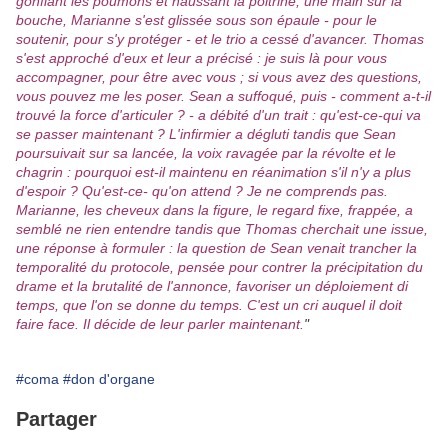
gonflant les poumons et haussant la poitrine, une main sur la
bouche, Marianne s'est glissée sous son épaule - pour le
soutenir, pour s'y protéger - et le trio a cessé d'avancer. Thomas
s'est approché d'eux et leur a précisé : je suis là pour vous
accompagner, pour être avec vous ; si vous avez des questions,
vous pouvez me les poser. Sean a suffoqué, puis - comment a-t-il
trouvé la force d'articuler ? - a débité d'un trait : qu'est-ce-qui va
se passer maintenant ? L'infirmier a dégluti tandis que Sean
poursuivait sur sa lancée, la voix ravagée par la révolte et le
chagrin : pourquoi est-il maintenu en réanimation s'il n'y a plus
d'espoir ? Qu'est-ce- qu'on attend ? Je ne comprends pas.
Marianne, les cheveux dans la figure, le regard fixe, frappée, a
semblé ne rien entendre tandis que Thomas cherchait une issue,
une réponse à formuler : la question de Sean venait trancher la
temporalité du protocole, pensée pour contrer la précipitation du
drame et la brutalité de l'annonce, favoriser un déploiement di
temps, que l'on se donne du temps. C'est un cri auquel il doit
faire face. Il décide de leur parler maintenant.
"
#coma
#don d'organe
Partager