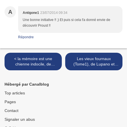
A
Antigone1
23/07/2014 09:34
Une bonne initiative !! ;) Et puis si cela t'a donné envie de
découvrir Proust !!
Répondre
< la mémoire est une
Les vieux fournaux
chienne indocile, de
(Tome1), de Lupano et
Perlman Elliot
Cauuet >
Hébergé par Canalblog
Top articles
Pages
Contact
Signaler un abus