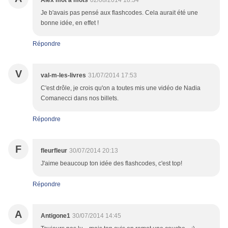
Alex mot a mots
02/08/2014 18:34
Je b'avais pas pensé aux flashcodes. Cela aurait été une
bonne idée, en effet !
Répondre
V
val-m-les-livres
31/07/2014 17:53
C'est drôle, je crois qu'on a toutes mis une vidéo de Nadia
Comanecci dans nos billets.
Répondre
F
fleurfleur
30/07/2014 20:13
J'aime beaucoup ton idée des flashcodes, c'est top!
Répondre
A
Antigone1
30/07/2014 14:45