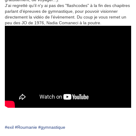
J'ai regretté qu'il n'y ai pas des "flashcodes" à la fin des chapitres
parlant d'épreuves de gymnastique, pour pouvoir visionner
directement la vidéo de l'évènement. Du coup je vous remet un
peu des JO de 1976, Nadia Comaneci à la poutre.
#exil
#Roumanie
#gymnastique