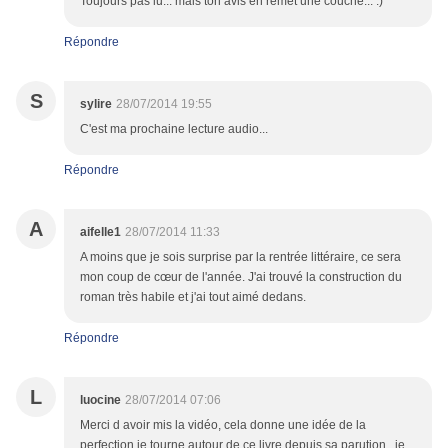
Toujours pas lu... mais ton avis en remet une couche... :)
Répondre
S
sylire
28/07/2014 19:55
C'est ma prochaine lecture audio...
Répondre
A
aifelle1
28/07/2014 11:33
A moins que je sois surprise par la rentrée littéraire, ce sera
mon coup de cœur de l'année. J'ai trouvé la construction du
roman très habile et j'ai tout aimé dedans.
Répondre
L
luocine
28/07/2014 07:06
Merci d avoir mis la vidéo, cela donne une idée de la
perfection.je tourne autour de ce livre depuis sa parution , je