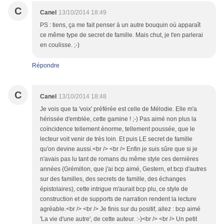
C
Canel
13/10/2014 18:49
PS : tiens, ça me fait penser à un autre bouquin où apparaît
ce même type de secret de famille. Mais chut, je t'en parlerai
en coulisse. ;-)
Répondre
C
Canel
13/10/2014 18:48
Je vois que ta 'voix' préférée est celle de Mélodie. Elle m'a
hérissée d'emblée, cette gamine ! ;-) Pas aimé non plus la
coïncidence tellement énorme, tellement poussée, que le
lecteur voit venir de très loin. Et puis LE secret de famille
qu'on devine aussi.<br /> <br /> Enfin je suis sûre que si je
n'avais pas lu tant de romans du même style ces dernières
années (Grémillon, que j'ai bcp aimé, Gestern, et bcp d'autres
sur des familles, des secrets de famille, des échanges
épistolaires), cette intrigue m'aurait bcp plu, ce style de
construction et de supports de narration rendent la lecture
agréable.<br /> <br /> Je finis sur du positif, allez : bcp aimé
'La vie d'une autre', de cette auteur. :-)<br /> <br /> Un petit