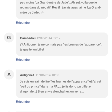
peu moins 'La Grand-mère de Jade'... Ah zut, voilà que je
repars dans du négatif. Rectif : j'avais aussi aimé 'La Grand-
mère de Jade'. :-)
Répondre
G
Gambadou
12/10/2014 09:17
@ Antigone : je ne connais pas "les brumes de l'apparence",
je guette ton billet
Répondre
A
Antigone1
11/10/2014 18:08
Je suis en train de lire "les brumes de l'apparence" et j'ai cet
"oeil du prince" dans ma PAL... je lis donc ton billet en
diagonale. :) Bien envie d'enchaîner, on verra...
Répondre