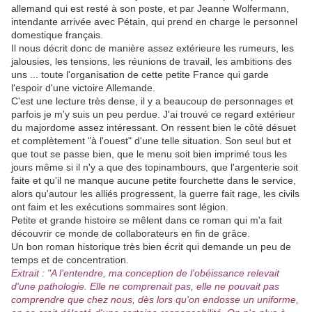
allemand qui est resté à son poste, et par Jeanne Wolfermann,
intendante arrivée avec Pétain, qui prend en charge le personnel
domestique français.
Il nous décrit donc de manière assez extérieure les rumeurs, les
jalousies, les tensions, les réunions de travail, les ambitions des
uns ... toute l'organisation de cette petite France qui garde
l'espoir d'une victoire Allemande.
C'est une lecture très dense, il y a beaucoup de personnages et
parfois je m'y suis un peu perdue. J'ai trouvé ce regard extérieur
du majordome assez intéressant. On ressent bien le côté désuet
et complètement "à l'ouest" d'une telle situation. Son seul but et
que tout se passe bien, que le menu soit bien imprimé tous les
jours même si il n'y a que des topinambours, que l'argenterie soit
faite et qu'il ne manque aucune petite fourchette dans le service,
alors qu'autour les alliés progressent, la guerre fait rage, les civils
ont faim et les exécutions sommaires sont légion.
Petite et grande histoire se mêlent dans ce roman qui m'a fait
découvrir ce monde de collaborateurs en fin de grâce.
Un bon roman historique très bien écrit qui demande un peu de
temps et de concentration.
Extrait : "A l'entendre, ma conception de l'obéissance relevait
d'une pathologie. Elle ne comprenait pas, elle ne pouvait pas
comprendre que chez nous, dès lors qu'on endosse un uniforme,