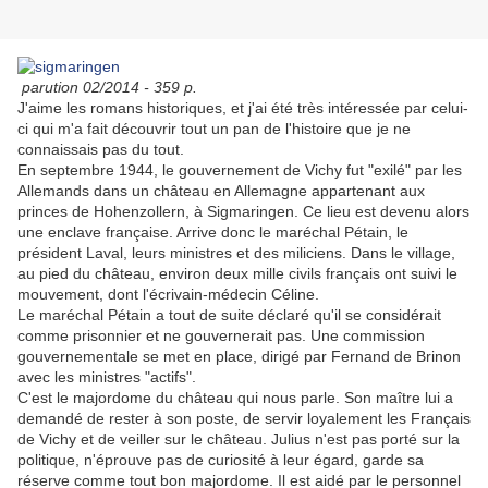
parution 02/2014 - 359 p.
J'aime les romans historiques, et j'ai été très intéressée par celui-
ci qui m'a fait découvrir tout un pan de l'histoire que je ne
connaissais pas du tout.
En septembre 1944, le gouvernement de Vichy fut "exilé" par les
Allemands dans un château en Allemagne appartenant aux
princes de Hohenzollern, à Sigmaringen. Ce lieu est devenu alors
une enclave française. Arrive donc le maréchal Pétain, le
président Laval, leurs ministres et des miliciens. Dans le village,
au pied du château, environ deux mille civils français ont suivi le
mouvement, dont l'écrivain-médecin Céline.
Le maréchal Pétain a tout de suite déclaré qu'il se considérait
comme prisonnier et ne gouvernerait pas. Une commission
gouvernementale se met en place, dirigé par Fernand de Brinon
avec les ministres "actifs".
C'est le majordome du château qui nous parle. Son maître lui a
demandé de rester à son poste, de servir loyalement les Français
de Vichy et de veiller sur le château. Julius n'est pas porté sur la
politique, n'éprouve pas de curiosité à leur égard, garde sa
réserve comme tout bon majordome. Il est aidé par le personnel