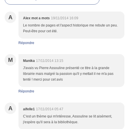
A
Alex mot a mots
19/11/2014 16:09
Le nombre de pages et l'aspect historique me rebute un peu.
Peut-être pour cet été.
Répondre
M
Manika
17/11/2014 13:15
J'avais vu Pierre Assouline présenté ce titre à la grande
librairie mais malgré la passion qu'il y mettait il ne m'a pas
tenté ! merci pour cet avis
Répondre
A
aifelle1
17/11/2014 05:47
C'est un thème qui m'intéresse, Assouline se lit aisément,
j'espère qu'il sera à la bibliothèque.