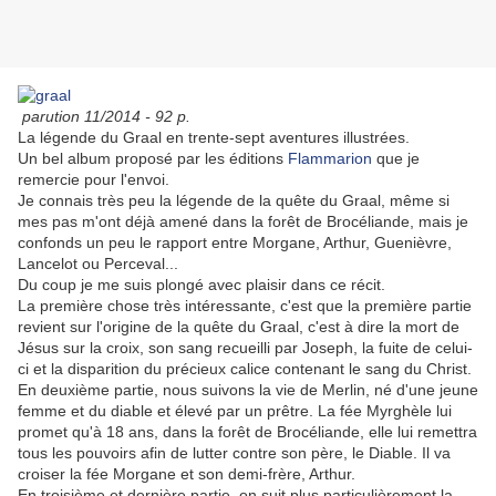
parution 11/2014 - 92 p.
La légende du Graal en trente-sept aventures illustrées.
Un bel album proposé par les éditions
Flammarion
que je
remercie pour l'envoi.
Je connais très peu la légende de la quête du Graal, même si
mes pas m'ont déjà amené dans la forêt de Brocéliande, mais je
confonds un peu le rapport entre Morgane, Arthur, Guenièvre,
Lancelot ou Perceval...
Du coup je me suis plongé avec plaisir dans ce récit.
La première chose très intéressante, c'est que la première partie
revient sur l'origine de la quête du Graal, c'est à dire la mort de
Jésus sur la croix, son sang recueilli par Joseph, la fuite de celui-
ci et la disparition du précieux calice contenant le sang du Christ.
En deuxième partie, nous suivons la vie de Merlin, né d'une jeune
femme et du diable et élevé par un prêtre. La fée Myrghèle lui
promet qu'à 18 ans, dans la forêt de Brocéliande, elle lui remettra
tous les pouvoirs afin de lutter contre son père, le Diable. Il va
croiser la fée Morgane et son demi-frère, Arthur.
En troisième et dernière partie, on suit plus particulièrement la