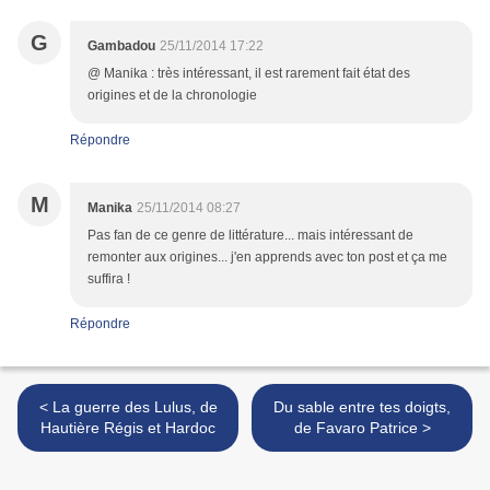
G
Gambadou
25/11/2014 17:22
@ Manika : très intéressant, il est rarement fait état des
origines et de la chronologie
Répondre
M
Manika
25/11/2014 08:27
Pas fan de ce genre de littérature... mais intéressant de
remonter aux origines... j'en apprends avec ton post et ça me
suffira !
Répondre
< La guerre des Lulus, de
Du sable entre tes doigts,
Hautière Régis et Hardoc
de Favaro Patrice >