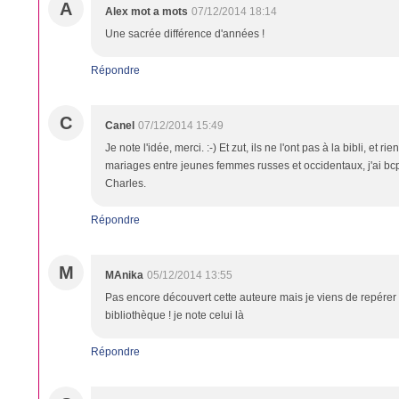
A
Alex mot a mots
07/12/2014 18:14
Une sacrée différence d'années !
Répondre
C
Canel
07/12/2014 15:49
Je note l'idée, merci. :-) Et zut, ils ne l'ont pas à la bibli, et 
mariages entre jeunes femmes russes et occidentaux, j'ai bc
Charles.
Répondre
M
MAnika
05/12/2014 13:55
Pas encore découvert cette auteure mais je viens de repérer 
bibliothèque ! je note celui là
Répondre