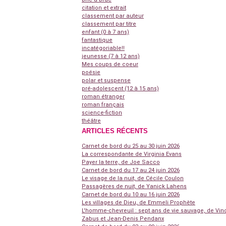
citation et extrait
classement par auteur
classement par titre
enfant (0 à 7 ans)
fantastique
incatégoriable!!
jeunesse (7 à 12 ans)
Mes coups de coeur
poésie
polar et suspense
pré-adolescent (12 à 15 ans)
roman étranger
roman français
science-fiction
théâtre
ARTICLES RÉCENTS
Carnet de bord du 25 au 30 juin 2026
La correspondante de Virginia Evans
Payer la terre, de Joe Sacco
Carnet de bord du 17 au 24 juin 2026
Le visage de la nuit, de Cécile Coulon
Passagères de nuit, de Yanick Lahens
Carnet de bord du 10 au 16 juin 2026
Les villages de Dieu, de Emmeli Prophète
L'homme-chevreuil : sept ans de vie sauvage, de Vin
Zabus et Jean-Denis Pendanx