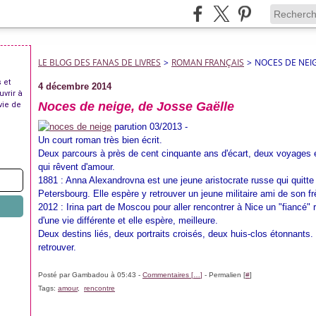
LE BLOG DES FANAS DE LIVRES
>
ROMAN FRANÇAIS
>
NOCES DE NEIG
 et
4 décembre 2014
uvrir à
Noces de neige, de Josse Gaëlle
vie de
parution 03/2013 -
Un court roman très bien écrit.
Deux parcours à près de cent cinquante ans d'écart, deux voyages e
qui rêvent d'amour.
1881 : Anna Alexandrovna est une jeune aristocrate russe qui quitte N
Petersbourg. Elle espère y retrouver un jeune militaire ami de son fr
2012 : Irina part de Moscou pour aller rencontrer à Nice un "fiancé" 
d'une vie différente et elle espère, meilleure.
Deux destins liés, deux portraits croisés, deux huis-clos étonnants. U
retrouver.
Posté par Gambadou à 05:43 -
Commentaires [
…
]
- Permalien [
#
]
Tags:
amour
,
rencontre