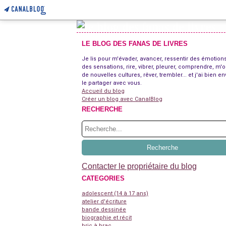
LE BLOG DES FANAS DE LIVRES
Je lis pour m'évader, avancer, ressentir des émotions
des sensations, rire, vibrer, pleurer, comprendre, m'o
de nouvelles cultures, rêver, trembler... et j'ai bien en
le partager avec vous.
Accueil du blog
Créer un blog avec CanalBlog
RECHERCHE
Contacter le propriétaire du blog
CATEGORIES
adolescent (14 à 17 ans)
atelier d'écriture
bande dessinée
biographie et récit
bric à brac