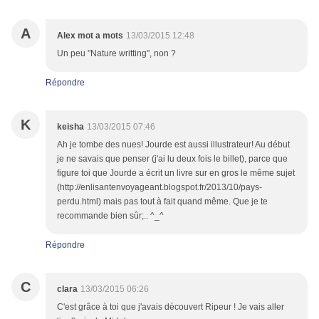
A
Alex mot a mots
13/03/2015 12:48
Un peu "Nature writting", non ?
Répondre
K
keisha
13/03/2015 07:46
Ah je tombe des nues! Jourde est aussi illustrateur! Au début
je ne savais que penser (j'ai lu deux fois le billet), parce que
figure toi que Jourde a écrit un livre sur en gros le même sujet
(http://enlisantenvoyageant.blogspot.fr/2013/10/pays-
perdu.html) mais pas tout à fait quand même. Que je te
recommande bien sûr;.. ^_^
Répondre
C
clara
13/03/2015 06:26
C'est grâce à toi que j'avais découvert Ripeur ! Je vais aller