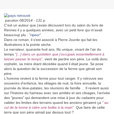
parution 08/2014 - 131 p.
C'est un auteur que j'avais découvert lors du salon du livre de
Rennes il y a quelques années, avec un petit livre qui m'avait
beaucoup plu : "
ripeur
".
Dans ce roman, il s'est associé à Pierre Jourde qui fait les
illustrations à la pointe sèche.
Le narrateur, quarante-huit ans, fils unique, vivant de l'air du
temps
"
[...] dans un quotidien que j'occupais essentiellement à
laisser passer le temps
"
, vient de perdre son père. Le voilà donc
orphelin, sa mère étant décédée quand il était jeune. Se pose
alors la question de la succession de la ferme que gérait son
père.
L'homme revient à la ferme pour tout ranger. Il y retrouve ses
souvenirs d'enfance, les vêlages de nuit, la foire annuelle, la
journée du lève-patates, les réunions de famille ... Il revient aussi
sur l'histoire du hameau avec ses amitiés et ses clivages, l'arrivée
des "jeunes" qui demandent une mise à jour du cadastre pour
valider les limites des terrains quand les anciens géraient ça
" au
cul de la tonne à cidre une bolée à la main"
. Que faire de cette
terre que son père aimait par dessus tout ?