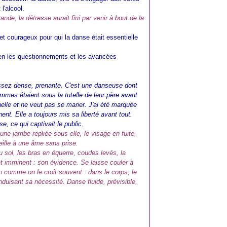
l'alcool.
rande, la détresse aurait fini par venir à bout de la
et courageux pour qui la danse était essentielle
bien les questionnements et les avancées
assez dense, prenante. C'est une danseuse dont
 femmes étaient sous la tutelle de leur père avant
rnelle et ne veut pas se marier. J'ai été marquée
nt. Elle a toujours mis sa liberté avant tout.
e, ce qui captivait le public.
 une jambe repliée sous elle, le visage en fuite,
reille à une âme sans prise.
u sol, les bras en équerre, coudes levés, la
imminent : son évidence. Se laisse couler à
n comme on le croit souvent : dans le corps, le
induisant sa nécessité. Danse fluide, prévisible,