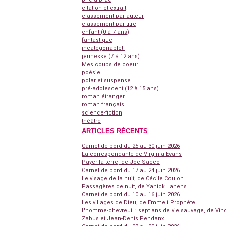
citation et extrait
classement par auteur
classement par titre
enfant (0 à 7 ans)
fantastique
incatégoriable!!
jeunesse (7 à 12 ans)
Mes coups de coeur
poésie
polar et suspense
pré-adolescent (12 à 15 ans)
roman étranger
roman français
science-fiction
théâtre
ARTICLES RÉCENTS
Carnet de bord du 25 au 30 juin 2026
La correspondante de Virginia Evans
Payer la terre, de Joe Sacco
Carnet de bord du 17 au 24 juin 2026
Le visage de la nuit, de Cécile Coulon
Passagères de nuit, de Yanick Lahens
Carnet de bord du 10 au 16 juin 2026
Les villages de Dieu, de Emmeli Prophète
L'homme-chevreuil : sept ans de vie sauvage, de Vin
Zabus et Jean-Denis Pendanx