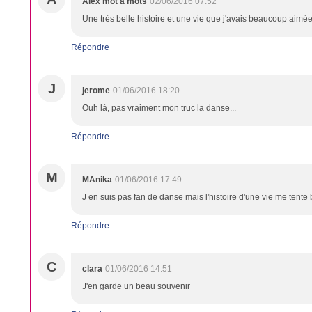
Alex mot a mots
02/06/2016 07:52
Une très belle histoire et une vie que j'avais beaucoup aimée 
Répondre
J
jerome
01/06/2016 18:20
Ouh là, pas vraiment mon truc la danse...
Répondre
M
MAnika
01/06/2016 17:49
J en suis pas fan de danse mais l'histoire d'une vie me tente
Répondre
C
clara
01/06/2016 14:51
J'en garde un beau souvenir