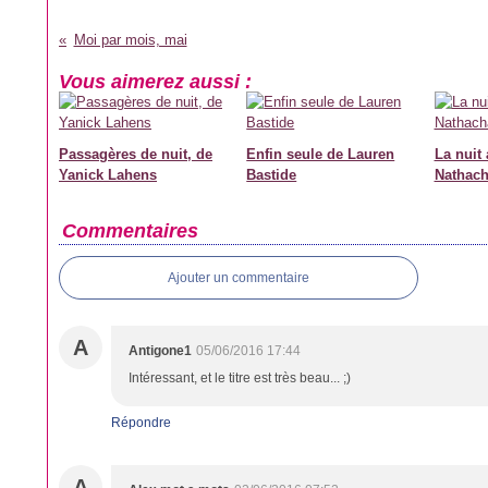
Moi par mois, mai
Vous aimerez aussi :
Passagères de nuit, de
Enfin seule de Lauren
La nuit
Yanick Lahens
Bastide
Nathac
Commentaires
Ajouter un commentaire
A
Antigone1
05/06/2016 17:44
Intéressant, et le titre est très beau... ;)
Répondre
A