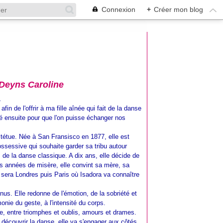
Connexion
+
Créer mon blog
 Deyns Caroline
.
 afin de l'offrir à ma fille aînée qui fait de la danse
ssé ensuite pour que l'on puisse échanger nos
 tétue. Née à San Fransisco en 1877, elle est
sessive qui souhaite garder sa tribu autour
 de la danse classique. A dix ans, elle décide de
s années de misère, elle convint sa mère, sa
e sera Londres puis Paris où Isadora va connaître
us. Elle redonne de l'émotion, de la sobriété et
monie du geste, à l'intensité du corps.
e, entre triomphes et oublis, amours et drames.
e découvrir la danse, elle va s'engager aux côtés