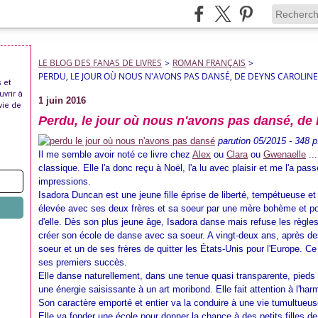
LE BLOG DES FANAS DE LIVRES
>
ROMAN FRANÇAIS
>
PERDU, LE JOUR OÙ NOUS N'AVONS PAS DANSÉ, DE DEYNS CAROLINE
 et
uvrir à
1 juin 2016
vie de
Perdu, le jour où nous n'avons pas dansé, de
parution 05/2015 - 348 p
Il me semble avoir noté ce livre chez
Alex
ou
Clara
ou
Gwenaelle
...
classique. Elle l'a donc reçu à Noël, l'a lu avec plaisir et me l'a pa
impressions.
Isadora Duncan est une jeune fille éprise de liberté, tempétueuse et
élevée avec ses deux frères et sa soeur par une mère bohème et pos
d'elle. Dès son plus jeune âge, Isadora danse mais refuse les règles
créer son école de danse avec sa soeur. A vingt-deux ans, après de
soeur et un de ses frères de quitter les États-Unis pour l'Europe. C
ses premiers succès.
Elle danse naturellement, dans une tenue quasi transparente, pieds n
une énergie saisissante à un art moribond. Elle fait attention à l'har
Son caractère emporté et entier va la conduire à une vie tumultueus
Elle va fonder une école pour donner la chance à des petits filles d