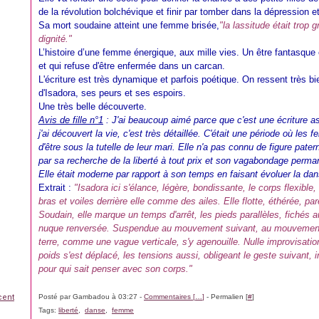
de la révolution bolchévique et finir par tomber dans la dépression et 
Sa mort soudaine atteint une femme brisée,
"la lassitude était trop g
dignité."
L’histoire d’une femme énergique, aux mille vies. Un être fantasque 
et qui refuse d'être enfermée dans un carcan.
L'écriture est très dynamique et parfois poétique. On ressent très 
d'Isadora, ses peurs et ses espoirs.
Une très belle découverte.
Avis de fille n°1
: J'ai beaucoup aimé parce que c'est une écriture 
j'ai découvert la vie, c'est très détaillée. C'était une période où les
d'être sous la tutelle de leur mari. Elle n'a pas connu de figure pate
par sa recherche de la liberté à tout prix et son vagabondage permane
Elle était moderne par rapport à son temps en faisant évoluer la dans
Extrait :
"Isadora ici s'élance, légère, bondissante, le corps flexible,
bras et voiles derrière elle comme des ailes. Elle flotte, éthérée, pa
Soudain, elle marque un temps d'arrêt, les pieds parallèles, fichés a
nuque renversée. Suspendue au mouvement suivant, au mouvement 
terre, comme une vague verticale, s'y agenouille. Nulle improvisatio
poids s'est déplacé, les tensions aussi, obligeant le geste suivant, 
pour qui sait penser avec son corps."
cent
Posté par Gambadou à 03:27 -
Commentaires [
…
]
- Permalien [
#
]
Tags:
liberté
,
danse
,
femme