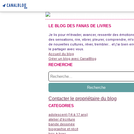
LE BLOG DES FANAS DE LIVRES
Je lis pour m'évader, avancer, ressentir des émotions
des sensations, rire, vibrer, pleurer, comprendre, m'o
de nouvelles cultures, rêver, trembler... et j'ai bien en
le partager avec vous.
Accueil du blog
Créer un blog avec CanalBlog
RECHERCHE
Contacter le propriétaire du blog
CATEGORIES
adolescent (14 à 17 ans)
atelier d'écriture
bande dessinée
biographie et récit
bric à brac